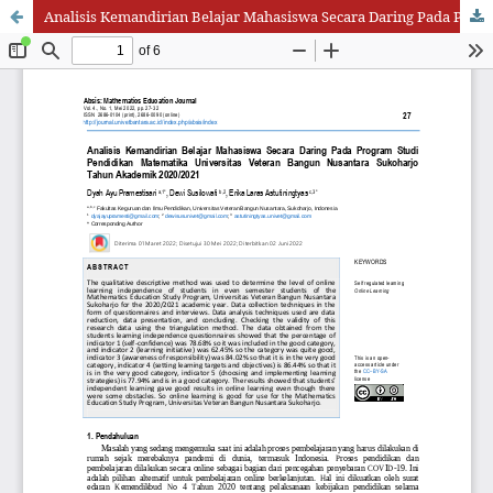
Analisis Kemandirian Belajar Mahasiswa Secara Daring Pada Program Studi Pendidikan Matematika Universitas Veteran Bangun Nusantara Sukoharjo Tahun Akademik 2020/2021