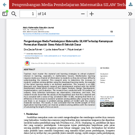
Pengembangan Media Pembelajaran Matematika SILAW Terhadap Kemampuan Pemecahan Masalah Siswa Kelas III Sekolah Dasar