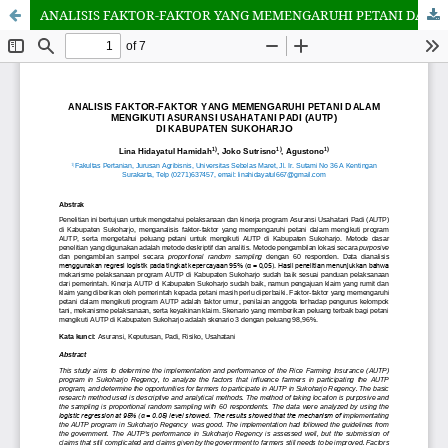
ANALISIS FAKTOR-FAKTOR YANG MEMENGARUHI PETANI DALAM MENGIKUTI ASURANSI USAHATANI PADI (AUTP) DI KABUPATEN SUKOHARJO