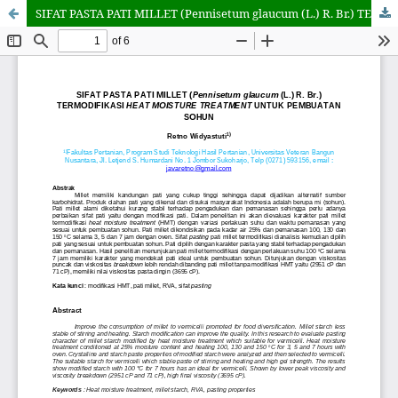
SIFAT PASTA PATI MILLET (Pennisetum glaucum (L.) R. Br.) TERMODIFIKASI HEAT MOISTURE TREATMENT UNTUK PEMBUATAN SOHUN