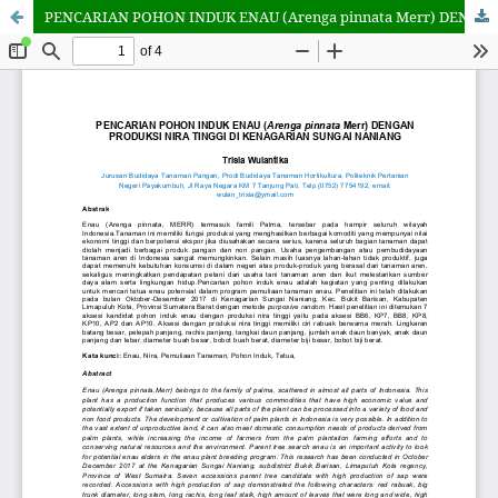
PENCARIAN POHON INDUK ENAU (Arenga pinnata Merr) DENGAN PRODUKSI NIRA TINGGI DI KENAGARIAN SUNGAI NANIANG