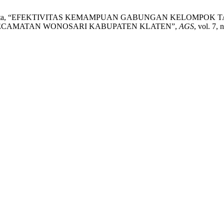
nd Y. W. Harinta, “EFEKTIVITAS KEMAMPUAN GABUNGAN KELO
ECAMATAN WONOSARI KABUPATEN KLATEN”,
AGS
, vol. 7,