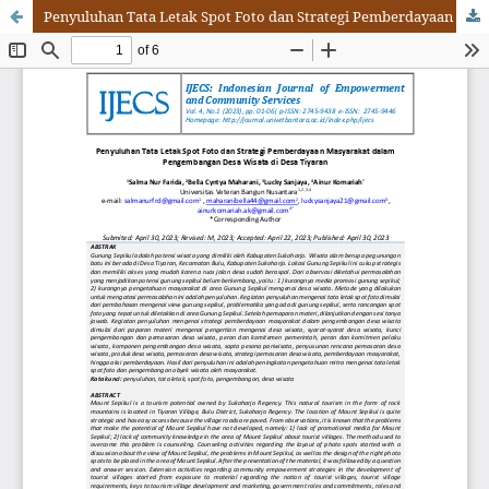
Penyuluhan Tata Letak Spot Foto dan Strategi Pemberdayaan Masyarakat dalam Pengembangan Desa Wisata di Desa Tiyaran