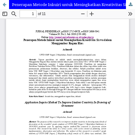
Penerapan Metode Inkuiri untuk Meningkatkan Kreativitas Siswa dalam Menggambar Ragam Hias