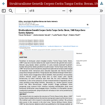
Strukturalisme Genetik Cerpen Cerita Tanpa Cerita: Beran, 1949 Karya Seno Gumira Ajidarma