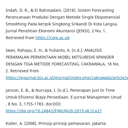
Indah, D. R., & Ei Rahmadani. (2018). Sistem Forecasting
Perencanaan Produksi Dengan Metode Single Eksponensial
Smoothing Pada keripik Singkong Srikandi Di Kota Langsa.
Jurnal Penelitian Ekonomi Akuntansi (JENSI), 2 No. 1.
Retrieved from
https://core.ac.uk
Iwan, Rahayu, E. H., & Yulianto, A. (n.d.). ANALISIS
PERAMALAN PERMINTAAN MOBIL MITSUBISHI XPANDER
DENGAN TIGA METODE FORECASTING. CAKRAWALA, 18 No.
2. Retrieved from
https://ejournal.bsi.ac.id/ejurnal/index.php/cakrawala/article
Janson, E. B., & Nurcaya, I. (n.d.). Penerapan Just In Time
Untuk Efisiensi Biaya Persediaan. E-Jurnal Manajemen Unud
, 8 No. 3, 1755-1783. doi:DOI:
https://doi.org/10.24843/EJMUNUD.2019.v8.i3.p21
Kotler, A. (2008). Prinsip-prinsip pemasaran. Jakarta: