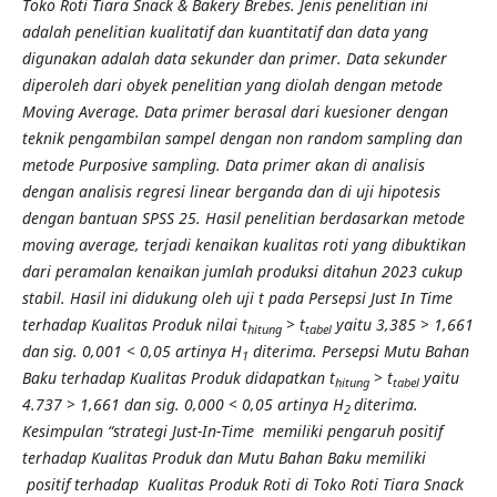
Toko Roti Tiara Snack & Bakery Brebes. Jenis penelitian ini
adalah penelitian kualitatif dan kuantitatif dan data yang
digunakan adalah data sekunder dan primer. Data sekunder
diperoleh dari obyek penelitian yang diolah dengan metode
Moving Average. Data primer berasal dari kuesioner dengan
teknik pengambilan sampel dengan non random sampling dan
metode Purposive sampling. Data primer akan di analisis
dengan analisis regresi linear berganda dan di uji hipotesis
dengan bantuan SPSS 25. Hasil penelitian berdasarkan metode
moving average, terjadi kenaikan kualitas roti yang dibuktikan
dari peramalan kenaikan jumlah produksi ditahun 2023 cukup
stabil. Hasil ini didukung oleh uji t pada Persepsi Just In Time
terhadap Kualitas Produk nilai t
> t
yaitu 3,385 > 1,661
hitung
tabel
dan sig. 0,001 < 0,05 artinya H
diterima. Persepsi Mutu Bahan
1
Baku terhadap Kualitas Produk didapatkan t
> t
yaitu
hitung
tabel
4.737 > 1,661 dan sig. 0,000 < 0,05 artinya H
diterima.
2
Kesimpulan “strategi Just-In-Time memiliki pengaruh positif
terhadap Kualitas Produk dan Mutu Bahan Baku memiliki
positif terhadap Kualitas Produk Roti di Toko Roti Tiara Snack