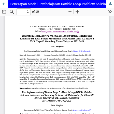
Penerapan Model Pembelajaran Double Loop Problem Solving untuk Meningkatkan Keaktifan dan Hasil Belajar Matematika pada Siswa Kelas XII MIPA 5 SMA Negeri 1 Gemolong Tahun Pelajaran 2022/2023