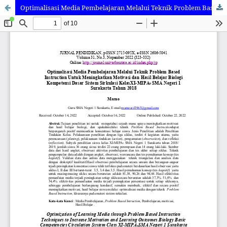
Optimalisasi Media Pembelajaran Melalui Teknik Problem Based Instruction Untuk Meningkatkan Motivasi dan Hasil Belajar Biologi Kompetensi Dasar Sistem Sirkulasi KelasXI-MIPA9 SMA Negeri 1 Surakarta Tahun 2018