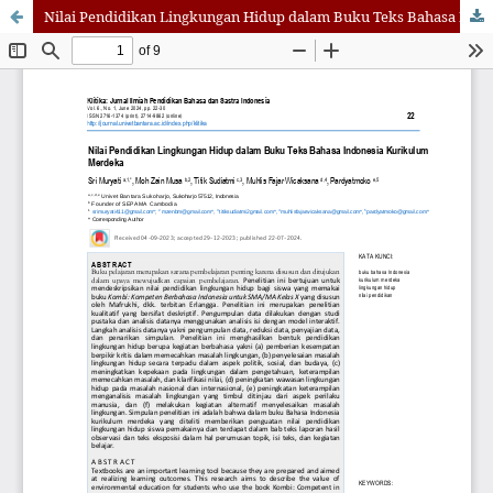
Nilai Pendidikan Lingkungan Hidup dalam Buku Teks Bahasa Indonesia Kurikulum Merdeka