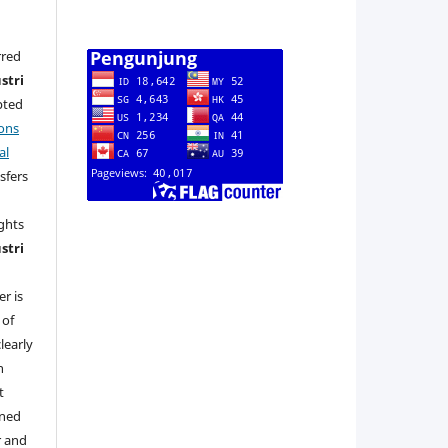
rred
stri
pted
ons
al
sfers
ights
stri
r is
 of
learly
h
t
gned
r and