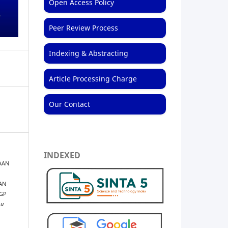
Open Access Policy
Peer Review Process
Indexing & Abstracting
Article Processing Charge
Our Contact
INDEXED
NAAN
AN
IGP
mu