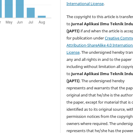
International License
.
The copyright to this article is transfe
to
Jurnal Aplikasi Ilmu Teknik Indu
(JAPTI)
if and when the article is acce
for publication under
Creative Comm
Attribution-ShareAlike 4.0 Internation
License
. The undersigned hereby tran
any and all rights in and to the paper
including without limitation all copyr
to
Jurnal Aplikasi Ilmu Teknik Indu
(JAPTI)
. The undersigned hereby
represents and warrants that the pape
original and that he/she is the author
the paper, except for material that is c
identified as to its original source, wit
permission notices from the copyrigh
owners where required. The undersi
represents that he/she has the powe