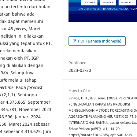
ulan tertentu dari bulan
patkan bahwa ada
tidak dapat memenuhi
esar 45
pieces
, Maret
enelitian ini dilakukan
PDF (Bahasa Indonesia)
si yang tepat untuk PT.
 merekomendasikan
nakan oleh PT. IGP
Published
ang dilakukan dengan
2023-03-30
RIMA
. Selanjutnya
stik
melalui tahap
vertime
. Pada
forecast
How to Cite
A
(2,1,1). Sehingga
Sinaga, D. A., & Suseno. (2023). PERENCA
ar 4.375.865, September
PENGENDALIAN KAPASITAS PRODUKSI
4.345.781, November 2023
MENGGUNAKAN METODE FORECASTING D
6.596, Januari 2024
AGGREGATE PLANNING HEURISTIK DI PT. 
INTERNASIONAL BANTUL.
Jurnal Aplikasi Il
.550, Maret 2024 sebesar
Teknik Industri (JAPTI)
,
4
(1), 14–20.
4 sebesar 4.314.625, Juni
https://doi.org/10.32585/japti.v4i1.4879