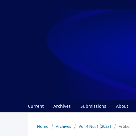
Current
Archives
Submissions
About
Home
/
Archives
/
Vol. 4 No. 1 (2023)
/
Artikel