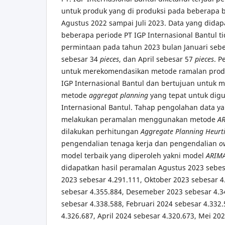
untuk produk yang di produksi pada beberapa b
Agustus 2022 sampai Juli 2023. Data yang dida
beberapa periode PT IGP Internasional Bantul 
permintaan pada tahun 2023 bulan Januari seb
sebesar 34
pieces
, dan April sebesar 57
pieces
. P
untuk merekomendasikan metode ramalan produk
IGP Internasional Bantul dan bertujuan untuk
metode
aggregat planning
yang tepat untuk digu
Internasional Bantul. Tahap pengolahan data y
melakukan peramalan menggunakan metode
A
dilakukan perhitungan
Aggregate Planning Heurti
pengendalian tenaga kerja dan pengendalian
o
model terbaik yang diperoleh yakni model
ARIM
didapatkan hasil peramalan Agustus 2023 sebes
2023 sebesar 4.291.111, Oktober 2023 sebesar 
sebesar 4.355.884, Desemeber 2023 sebesar 4.34
sebesar 4.338.588, Februari 2024 sebesar 4.332
4.326.687, April 2024 sebesar 4.320.673, Mei 202