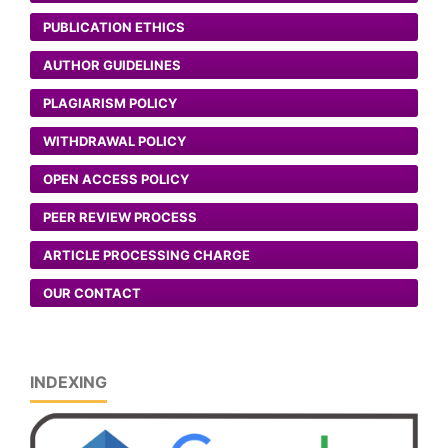
PUBLICATION ETHICS
AUTHOR GUIDELINES
PLAGIARISM POLICY
WITHDRAWAL POLICY
OPEN ACCESS POLICY
PEER REVIEW PROCESS
ARTICLE PROCESSING CHARGE
OUR CONTACT
INDEXING