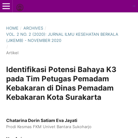
bandar togel
monperatoto
situs hk pools
toto togel
link gacor
toto togel
link gacor
link gacor
toto togel
situs slot gacor
link gacor
situs togel
slot gacor
situs togel
situs togel
slot gacor
slot gacor
situs togel
situs togel
situs togel
slot gacor
situs togel
situs togel
situs togel
toto hk
situs togel
slot gacor
situs togel
toto hk
slot gacor
slot gacor
situs toto
togel
link slot
situs toto
situs toto
situs toto
situs toto
situs toto
situs hk
situs toto
toto slot
situs toto
situs hk
situs hk
situs toto
link slot
toto
situs slot
toto
HOME
/
ARCHIVES
/
VOL. 2 NO. 2 (2020): JURNAL ILMU KESEHATAN BERKALA
(JIKEMB) - NOVEMBER 2020
/
Artikel
Identifikasi Potensi Bahaya K3
pada Tim Petugas Pemadam
Kebakaran di Dinas Pemadam
Kebakaran Kota Surakarta
Chatarina Dorin Satiam Eva Jayati
Prodi Kesmas FKM Univet Bantara Sukoharjo