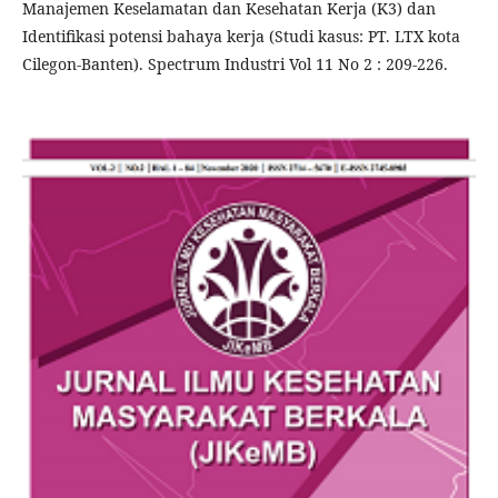
Manajemen Keselamatan dan Kesehatan Kerja (K3) dan
Identifikasi potensi bahaya kerja (Studi kasus: PT. LTX kota
Cilegon-Banten). Spectrum Industri Vol 11 No 2 : 209-226.