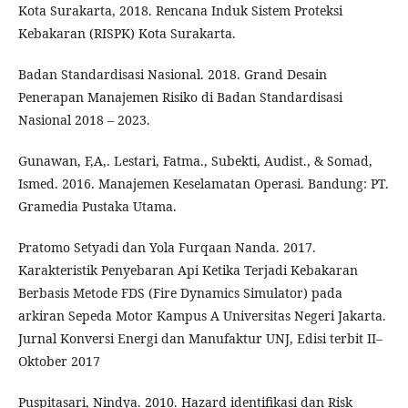
Kota Surakarta, 2018. Rencana Induk Sistem Proteksi
Kebakaran (RISPK) Kota Surakarta.
Badan Standardisasi Nasional. 2018. Grand Desain
Penerapan Manajemen Risiko di Badan Standardisasi
Nasional 2018 – 2023.
Gunawan, F,A,. Lestari, Fatma., Subekti, Audist., & Somad,
Ismed. 2016. Manajemen Keselamatan Operasi. Bandung: PT.
Gramedia Pustaka Utama.
Pratomo Setyadi dan Yola Furqaan Nanda. 2017.
Karakteristik Penyebaran Api Ketika Terjadi Kebakaran
Berbasis Metode FDS (Fire Dynamics Simulator) pada
arkiran Sepeda Motor Kampus A Universitas Negeri Jakarta.
Jurnal Konversi Energi dan Manufaktur UNJ, Edisi terbit II–
Oktober 2017
Puspitasari, Nindya. 2010. Hazard identifikasi dan Risk