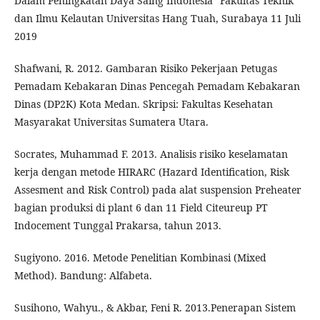
Dalam Peningkatan Daya Saing Indonesia” Fakultas Teknik
dan Ilmu Kelautan Universitas Hang Tuah, Surabaya 11 Juli
2019
Shafwani, R. 2012. Gambaran Risiko Pekerjaan Petugas
Pemadam Kebakaran Dinas Pencegah Pemadam Kebakaran
Dinas (DP2K) Kota Medan. Skripsi: Fakultas Kesehatan
Masyarakat Universitas Sumatera Utara.
Socrates, Muhammad F. 2013. Analisis risiko keselamatan
kerja dengan metode HIRARC (Hazard Identification, Risk
Assesment and Risk Control) pada alat suspension Preheater
bagian produksi di plant 6 dan 11 Field Citeureup PT
Indocement Tunggal Prakarsa, tahun 2013.
Sugiyono. 2016. Metode Penelitian Kombinasi (Mixed
Method). Bandung: Alfabeta.
Susihono, Wahyu., & Akbar, Feni R. 2013.Penerapan Sistem