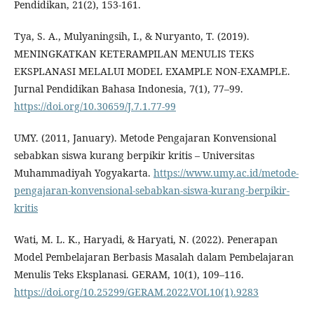
Pendidikan, 21(2), 153-161.
Tya, S. A., Mulyaningsih, I., & Nuryanto, T. (2019).
MENINGKATKAN KETERAMPILAN MENULIS TEKS
EKSPLANASI MELALUI MODEL EXAMPLE NON-EXAMPLE.
Jurnal Pendidikan Bahasa Indonesia, 7(1), 77–99.
https://doi.org/10.30659/J.7.1.77-99
UMY. (2011, January). Metode Pengajaran Konvensional
sebabkan siswa kurang berpikir kritis – Universitas
Muhammadiyah Yogyakarta.
https://www.umy.ac.id/metode-
pengajaran-konvensional-sebabkan-siswa-kurang-berpikir-
kritis
Wati, M. L. K., Haryadi, & Haryati, N. (2022). Penerapan
Model Pembelajaran Berbasis Masalah dalam Pembelajaran
Menulis Teks Eksplanasi. GERAM, 10(1), 109–116.
https://doi.org/10.25299/GERAM.2022.VOL10(1).9283