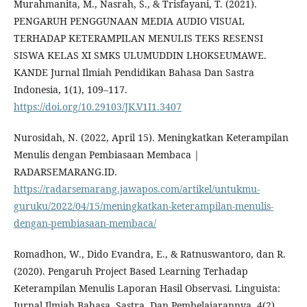
Murahmanita, M., Nasrah, S., & Trisfayani, T. (2021).
PENGARUH PENGGUNAAN MEDIA AUDIO VISUAL
TERHADAP KETERAMPILAN MENULIS TEKS RESENSI
SISWA KELAS XI SMKS ULUMUDDIN LHOKSEUMAWE.
KANDE Jurnal Ilmiah Pendidikan Bahasa Dan Sastra
Indonesia, 1(1), 109–117.
https://doi.org/10.29103/JK.V1I1.3407
Nurosidah, N. (2022, April 15). Meningkatkan Keterampilan
Menulis dengan Pembiasaan Membaca |
RADARSEMARANG.ID.
https://radarsemarang.jawapos.com/artikel/untukmu-
guruku/2022/04/15/meningkatkan-keterampilan-menulis-
dengan-pembiasaan-membaca/
Romadhon, W., Dido Evandra, E., & Ratnuswantoro, dan R.
(2020). Pengaruh Project Based Learning Terhadap
Keterampilan Menulis Laporan Hasil Observasi. Linguista:
Jurnal Ilmiah Bahasa, Sastra, Dan Pembelajarannya, 4(2),