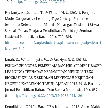
1042.
https://doi.org/10.22460/P.V2I6P
Hertanty, A., Sumiati, T., & Wulan, N. S. (2021). Pengaruh
Model Cooperative Learning Tipe Concept Sentence
terhadap Keterampilan Menulis Karangan Deskripsi Siswa
Sekolah Dasar. Renjana Pendidikan: Prosiding Seminar
Nasional Pendidikan Dasar, 2(1), 775–784.
http://proceedings2.upi.edu/index.php/semnaspgsdpwk/artic
le/view/1942
Janah, S., Wikanengsih, W., & Fauziya, D. S. (2018).
PENGARUH MODEL PEMBELAJARAN PJBL (PROJECT BASED
LEARNING) TERHADAP KEMAMPUAN MENULIS TEKS
BIOGRAFI KELAS X SEKOLAH MENENGAH KEJURUAN
NEGERI 2 KARAWANG TAHUN AJARAN 2017/2018. Parole :
Jurnal Pendidikan Bahasa Dan Sastra Indonesia, 1(4), 637–
644.
https://doi.org/10.22460/P.V1I4P637-644.1261
Kemdikbud. (2019). Hasil PISA Indonesia 2018: Akses Makin