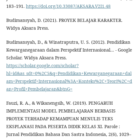
183–191.
https://doi.org/10.33087/AKSARA.V2I1.48
Budimansyah, D. (2021). PROYEK BELAJAR KARAKTER.
Widya Aksara Press.
Budimansyah, D., & Winatraputra, U. S. (2012). Pendidikan
Kewarganegaraan dalam Perspektif Internasional... - Google
Scholar. Widya Aksara Press.
https://scholar.google.com/scholar?
hl=id&as_sdt=0%2C5&q=Pendidikan+Kewarganegaraan+dal
am+Perspektif+Internasional%3A+Konteks%2C+Teori%2C+d
an+Profil+Pembelajaran&btnG=
Fauzi, R. A., & Wikanengsih, W. (2019). PENGARUH
IMPLEMENTASI MODEL PEMBELAJARAN BERBASIS
PROYEK TERHADAP KEMAMPUAN MENULIS TEKS
EKSPLANASI PADA PESERTA DIDIK KELAS XI. Parole :
Jurnal Pendidikan Bahasa Dan Sastra Indonesia, 2(6), 1029–