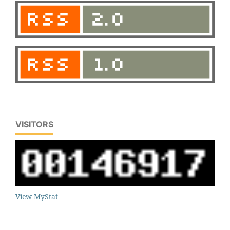
VISITORS
View MyStat