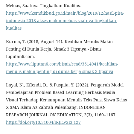
Meluas, Saatnya Tingkatkan Kualitas.
https://www.kemdikbud.go.id/main/blog/2019/12/hasil-pisa-
indonesia-2018-akses-makin-meluas-saatnya-tingkatkan-
kualitas
Kurnia, T. (2018, August 14). Keahlian Menulis Makin
Penting di Dunia Kerja, Simak 3 Tipsnya - Bisnis
Liputan6.com.
https://www.liputan6.com/bisnis/read/3614941/keahlian-
menulis-makin-penting-di-dunia-kerja-simak-3-tipsnya
Layal, N., Effendi, D., & Puspita, Y. (2022). Pengaruh Model
Pembelajaran Problem Based Learning Berbasis Media
Visual Terhadap Kemampuan Menulis Teks Puisi Siswa Kelas
X SMA Islam Az-Zahrah Palembang. INDONESIAN
RESEARCH JOURNAL ON EDUCATION, 2(3), 1160–1167.
https://doi.org/10.31004/IRJE.V2I3.127