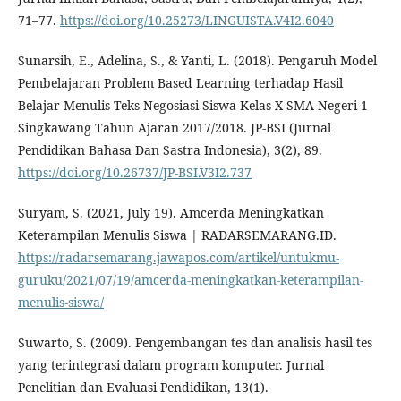
71–77.
https://doi.org/10.25273/LINGUISTA.V4I2.6040
Sunarsih, E., Adelina, S., & Yanti, L. (2018). Pengaruh Model
Pembelajaran Problem Based Learning terhadap Hasil
Belajar Menulis Teks Negosiasi Siswa Kelas X SMA Negeri 1
Singkawang Tahun Ajaran 2017/2018. JP-BSI (Jurnal
Pendidikan Bahasa Dan Sastra Indonesia), 3(2), 89.
https://doi.org/10.26737/JP-BSI.V3I2.737
Suryam, S. (2021, July 19). Amcerda Meningkatkan
Keterampilan Menulis Siswa | RADARSEMARANG.ID.
https://radarsemarang.jawapos.com/artikel/untukmu-
guruku/2021/07/19/amcerda-meningkatkan-keterampilan-
menulis-siswa/
Suwarto, S. (2009). Pengembangan tes dan analisis hasil tes
yang terintegrasi dalam program komputer. Jurnal
Penelitian dan Evaluasi Pendidikan, 13(1).