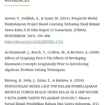
REFERENCES
Anwar, Y., Fadillah, A., & Syam, M. (2021). Pengaruh Model
Pembelajaran Project Based Learning Terhadap Hasil Belajar
Siswa Kelas X di SMA Negeri 11 Samarinda. JURNAL
PENDIDIKAN, 30(3), 399–408.
https://doi.org/10.32585/JP.V30I3.1753
Archambault, J., Burch, T., Crofton, M., & Mcclure, A. (2008).
Effects of Graphing First 0 The Effects of Developing
Kinematics Concepts Graphically Prior to Introducing
Algebraic Problem Solving Techniques.
Bintang, R., Setia, J., Zahar, E., & Rahima, A. (2018).
PENGGUNAAN MEDIA LAGU POP DALAM PEMBELAJARAN
MENULIS CERPEN REALIS SISWA KELAS IX A SMP NEGERI
9 KOTA JAMBI TAHUN PELAJARAN 2016/2017. Aksara:
Jurnal Ilmiah Pendidikan Bahasa Dan Sastra Indonesia, 2(1),