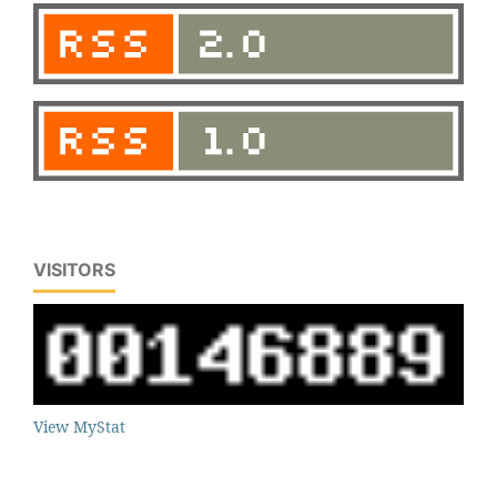
VISITORS
View MyStat