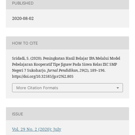
PUBLISHED
2020-08-02
HOW TO CITE
Sridadi, S. (2020). Peningkatan Hasil Belajar IPA Melalui Model
Pebelajaran Kooperatif Tipe Jigsaw Pada Siswa Kelas IXC SMP
Negeri 7 Sukoharjo.
Jurnal Pendidikan
,
29
(2), 189–196.
https://doi.org/10.32585/jp.v29i2.805
More Citation Formats
ISSUE
Vol. 29 No. 2 (2020): July