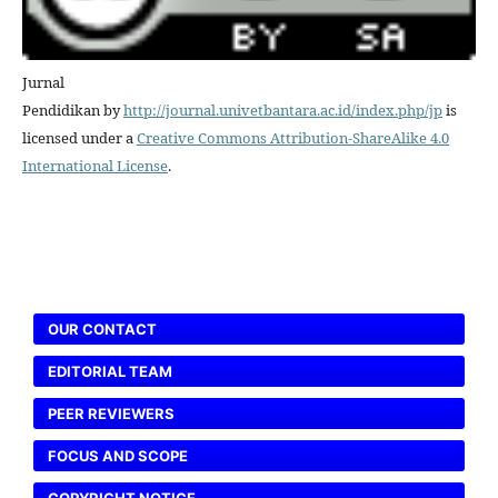
Jurnal
Pendidikan by
http://journal.univetbantara.ac.id/index.php/jp
is
licensed under a
Creative Commons Attribution-ShareAlike 4.0
International License
.
OUR CONTACT
EDITORIAL TEAM
PEER REVIEWERS
FOCUS AND SCOPE