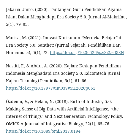
Jakaria Umro. (2020). Tantangan Guru Pendidikan Agama
Islam DalamMenghadapi Era Society 5.0. Jurnal Al-Makrifat ,
5(1), 79–95.
Marisa, M. (2021). Inovasi Kurikulum “Merdeka Belajar” di
Era Society 5.0. Santhet: (Jurnal Sejarah, Pendidiikan Dan
Humaniora), 5(1), 72.
https://doi.org/10.36526/js.v3i2.e-ISSN
Nastiti, F., & Abdu, A. (2020). Kajian: Kesiapan Pendidikan
Indonesia Menghadapi Era Society 5.0. Edcomtech Jurnal
Kajian Teknologi Pendidikan, 5(1), 61–66.
https://doi.org/10.17977/um039v5i12020p061
Özdemir, V., & Hekim, N. (2018). Birth of Industry 5.0:
Making Sense of Big Data with Artificial Intelligence, “the
Internet of Things” and Next-Generation Technology Policy.
OMICS A Journal of Integrative Biology, 22(1), 65–76.
https://doi.org/10.1089/omi.2017.0194