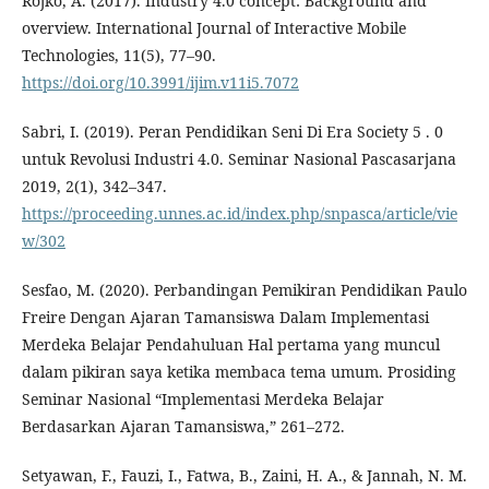
Rojko, A. (2017). Industry 4.0 concept: Background and
overview. International Journal of Interactive Mobile
Technologies, 11(5), 77–90.
https://doi.org/10.3991/ijim.v11i5.7072
Sabri, I. (2019). Peran Pendidikan Seni Di Era Society 5 . 0
untuk Revolusi Industri 4.0. Seminar Nasional Pascasarjana
2019, 2(1), 342–347.
https://proceeding.unnes.ac.id/index.php/snpasca/article/vie
w/302
Sesfao, M. (2020). Perbandingan Pemikiran Pendidikan Paulo
Freire Dengan Ajaran Tamansiswa Dalam Implementasi
Merdeka Belajar Pendahuluan Hal pertama yang muncul
dalam pikiran saya ketika membaca tema umum. Prosiding
Seminar Nasional “Implementasi Merdeka Belajar
Berdasarkan Ajaran Tamansiswa,” 261–272.
Setyawan, F., Fauzi, I., Fatwa, B., Zaini, H. A., & Jannah, N. M.