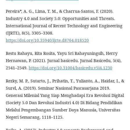
Pereira*, A. G., Lima, T. M., & Charrua-Santos, F. (2020).
Industry 4.0 and Society 5.0: Opportunities and Threats.
International Journal of Recent Technology and Engineering
(IJRTE), 8(5), 3305–3308.
https://doi.org/10.35940/ijrte.d8764.018520
Restu Rahayu, Rita Rosita, Yayu Sri Rahayuningsih, Herry
Hernawan, P. (2021). Jurnal basicedu. Jurnal Basicedu, 5(4),
2541–2549.
https://doi.org/10.31004/basicedu.v5i4.1230
Rezky, M. P., Sutarto, J., Prihatin, T., Yulianto, A., Haidar, I., &
Surel, A. (2019). Seminar Nasional Pascasarjana 2019.
Generasi Milenial Yang Siap Menghadapi Era Revolusi Digital
(Society 5.0 Dan Revolusi Industri 4.0) Di Bidang Pendidikan
Melalui Pengembangan Sumber Daya Manusia, Universitas
Negeri Semarang, 1118–1125.