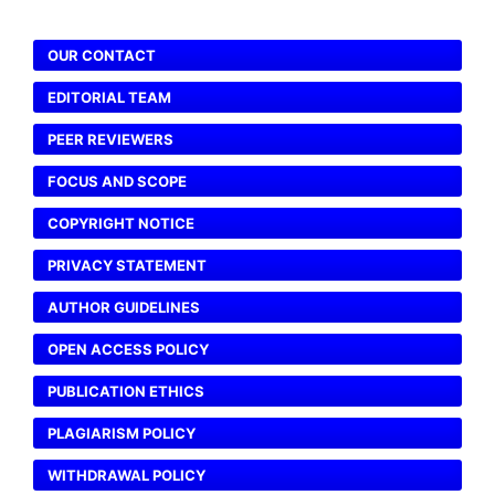
OUR CONTACT
EDITORIAL TEAM
PEER REVIEWERS
FOCUS AND SCOPE
COPYRIGHT NOTICE
PRIVACY STATEMENT
AUTHOR GUIDELINES
OPEN ACCESS POLICY
PUBLICATION ETHICS
PLAGIARISM POLICY
WITHDRAWAL POLICY