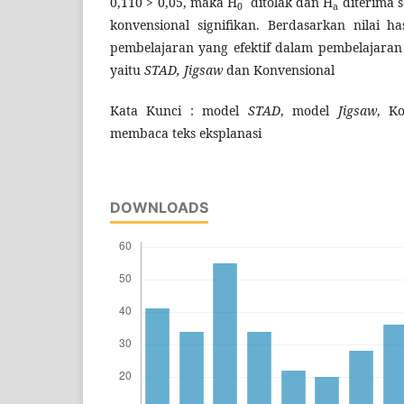
0,110 > 0,05, maka H
ditolak dan H
diterima 
0
a
konvensional signifikan. Berdasarkan nilai h
pembelajaran yang efektif dalam pembelajaran
yaitu
STAD, Jigsaw
dan Konvensional
Kata Kunci : model
STAD
, model
Jigsaw
, Ko
membaca teks eksplanasi
DOWNLOADS