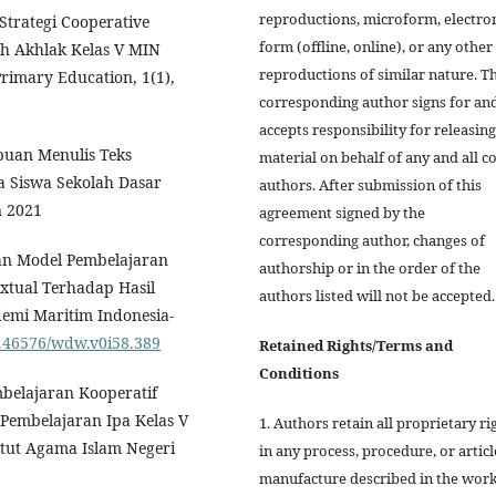
reproductions, microform, electro
Strategi Cooperative
form (offline, online), or any other
ah Akhlak Kelas V MIN
reproductions of similar nature. T
rimary Education, 1(1),
corresponding author signs for an
accepts responsibility for releasing
puan Menulis Teks
material on behalf of any and all co
a Siswa Sekolah Dasar
authors. After submission of this
n 2021
agreement signed by the
corresponding author, changes of
an Model Pembelajaran
authorship or in the order of the
xtual Terhadap Hasil
authors listed will not be accepted.
demi Maritim Indonesia-
10.46576/wdw.v0i58.389
Retained Rights/Terms and
Conditions
belajaran Kooperatif
 Pembelajaran Ipa Kelas V
1. Authors retain all proprietary ri
itut Agama Islam Negeri
in any process, procedure, or articl
manufacture described in the work