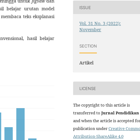
sehingga untuk
Jigsaw
dan
ISSUE
asil belajar urutan model
 membaca teks eksplanasi
Vol. 31 No. 3 (2022):
November
nvensional, hasil belajar
SECTION
Artikel
LICENSE
The copyright to this article is
transferred to
Jurnal
Pendidikan
and when the article is accepted fo
publication under
Creative Comm
Attribution-ShareAlike 4.0