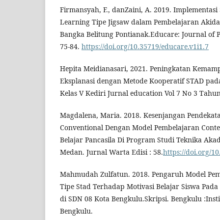
Firmansyah, F., danZaini, A. 2019. Implementasi 
Learning Tipe Jigsaw dalam Pembelajaran Akid
Bangka Belitung Pontianak.Educare: Journal of P
75-84.
https://doi.org/10.35719/educare.v1i1.7
Hepita Meidianasari, 2021. Peningkatan Kemam
Eksplanasi dengan Metode Kooperatif STAD pad
Kelas V Kediri Jurnal education Vol 7 No 3 Tahu
Magdalena, Maria. 2018. Kesenjangan Pendekat
Conventional Dengan Model Pembelajaran Conte
Belajar Pancasila Di Program Studi Teknika Aka
Medan. Jurnal Warta Edisi : 58.
https://doi.org/
Mahmudah Zulfatun. 2018. Pengaruh Model Pem
Tipe Stad Terhadap Motivasi Belajar Siswa Pada
di SDN 08 Kota Bengkulu.Skripsi. Bengkulu :Inst
Bengkulu.