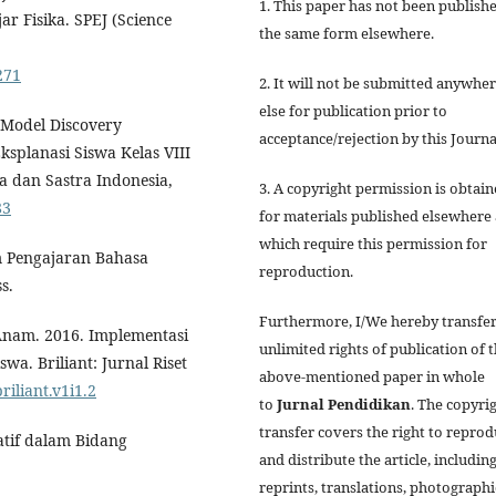
1. This paper has not been publishe
r Fisika. SPEJ (Science
the same form elsewhere.
271
2. It will not be submitted anywhe
else for publication prior to
 Model Discovery
acceptance/rejection by this Journa
splanasi Siswa Kelas VIII
a dan Sastra Indonesia,
3. A copyright permission is obtai
83
for materials published elsewhere
which require this permission for
m Pengajaran Bahasa
reproduction.
s.
Furthermore, I/We hereby transfer
Anam. 2016. Implementasi
unlimited rights of publication of 
a. Briliant: Jurnal Riset
above-mentioned paper in whole
riliant.v1i1.2
to
Jurnal
Pendidikan
. The copyri
transfer covers the right to repro
atif dalam Bidang
and distribute the article, includin
reprints, translations, photographi