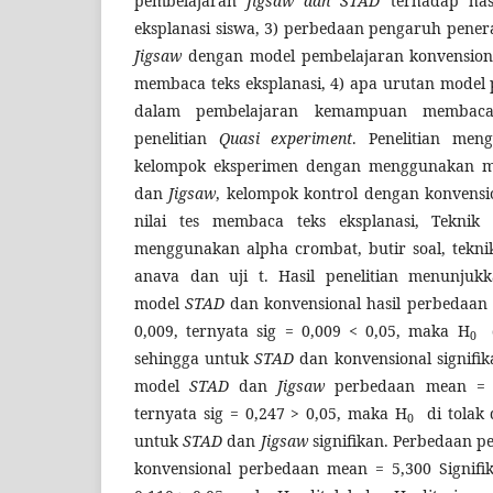
pembelajaran
Jigsaw dan STAD
terhadap has
eksplanasi siswa, 3) perbedaan pengaruh pene
Jigsaw
dengan model pembelajaran konvensiona
membaca teks eksplanasi, 4) apa urutan model 
dalam pembelajaran kemampuan membaca t
penelitian
Quasi experiment
. Penelitian men
kelompok eksperimen dengan menggunakan m
dan
Jigsaw
, kelompok kontrol dengan konvension
nilai tes membaca teks eksplanasi, Teknik 
menggunakan alpha crombat, butir soal, teknik
anava dan uji t. Hasil penelitian menunju
model
STAD
dan konvensional hasil perbedaan 
0,009, ternyata sig = 0,009 < 0,05, maka H
d
0
sehingga untuk
STAD
dan konvensional signifi
model
STAD
dan
Jigsaw
perbedaan mean = 1
ternyata sig = 0,247 > 0,05, maka H
di tolak
0
untuk
STAD
dan
Jigsaw
signifikan. Perbedaan 
konvensional perbedaan mean = 5,300 Signifik