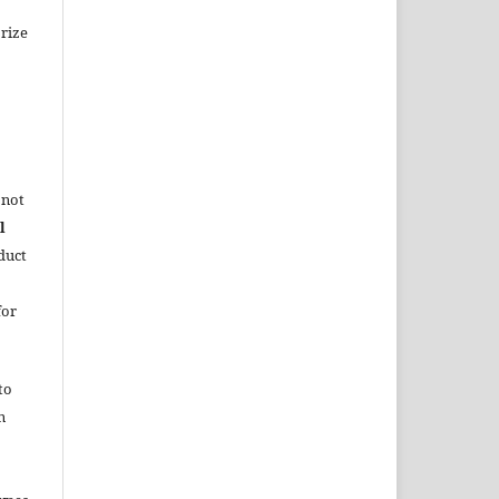
rize
 not
l
duct
for
to
n