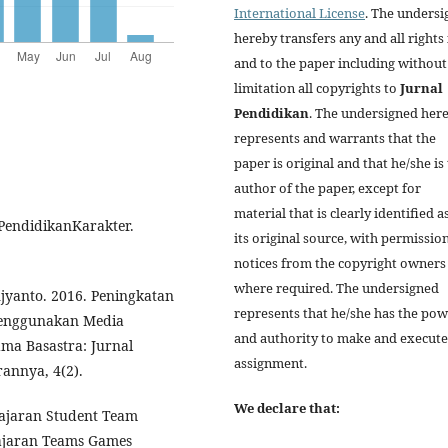
International License
. The unders
hereby transfers any and all rights 
and to the paper including without
limitation all copyrights to
Jurnal
Pendidikan
. The undersigned her
represents and warrants that the
paper is original and that he/she is
author of the paper, except for
material that is clearly identified a
sPendidikanKarakter.
its original source, with permissio
notices from the copyright owners
where required. The undersigned
jyanto. 2016. Peningkatan
represents that he/she has the po
enggunakan Media
and authority to make and execute
ma Basastra: Jurnal
assignment.
rannya, 4(2).
We declare that:
elajaran Student Team
ajaran Teams Games