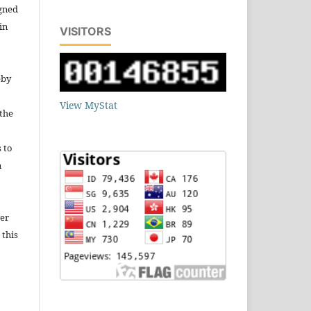
igned
in
VISITORS
eby
View MyStat
 the
s to
n
wer
 this