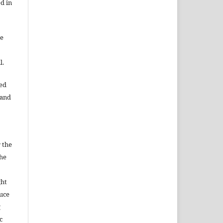
d in
re
l.
ned
 and
 the
the
ght
duce
g
c