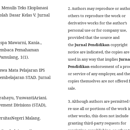
Menulis Teks Eksplanasi
2. Authors may reproduce or autho
lah Dasar Kelas V. Jurnal
others to reproduce the work or
derivative works for the author’s
personal use or for company use,
provided that the source and
Puspa Mawarni, Kania.,
the
Jurnal
Pendidikan
copyright
 Membaca Pemahaman
notice are indicated, the copies are
Pamulang, 1(1).
used in any way that implies
Jurna
Pendidikan
endorsement of a pro
swa Mata Pelajaran IPS
or service of any employer, and the
embelajaran STAD. Jurnal
copies themselves are not offered 
sale.
rahayu, YuswantiAriani.
3. Although authors are permitted 
ement Divisions (STAD),
re-use all or portions of the work i
other works, this does not include
ersitasNegeri Malang.
granting third-party requests for