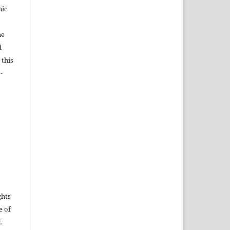
nic
he
d
 this
-
ghts
e of
.