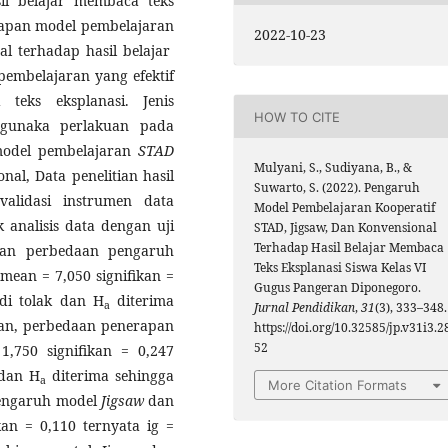
il belajar membaca teks
rapan model pembelajaran
2022-10-23
l terhadap hasil belajar
pembelajaran yang efektif
eks eksplanasi. Jenis
HOW TO CITE
ggunaka perlakuan pada
odel pembelajaran
STAD
Mulyani, S., Sudiyana, B., &
al, Data penelitian hasil
Suwarto, S. (2022). Pengaruh
validasi instrumen data
Model Pembelajaran Kooperatif
 analisis data dengan uji
STAD, Jigsaw, Dan Konvensional
Terhadap Hasil Belajar Membaca
kkan perbedaan pengaruh
Teks Eksplanasi Siswa Kelas VI
mean = 7,050 signifikan =
Gugus Pangeran Diponegoro.
i tolak dan H
diterima
a
Jurnal Pendidikan
,
31
(3), 333–348.
kan, perbedaan penerapan
https://doi.org/10.32585/jp.v31i3.2
52
,750 signifikan = 0,247
 dan H
diterima sehingga
a
More Citation Formats
pengaruh model
Jigsaw
dan
an = 0,110 ternyata ig =