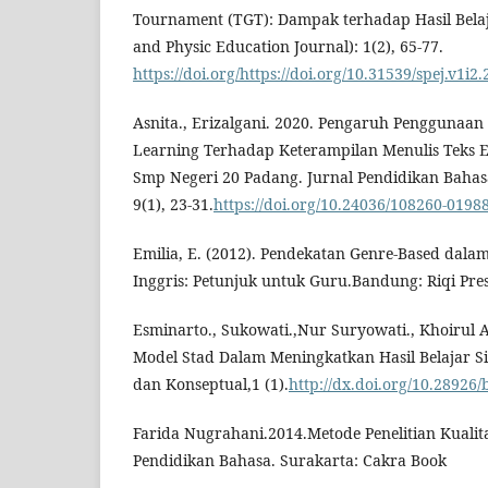
Tournament (TGT): Dampak terhadap Hasil Belaja
and Physic Education Journal): 1(2), 65-77.
https://doi.org/https://doi.org/10.31539/spej.v1i2.
Asnita., Erizalgani. 2020. Pengaruh Penggunaan
Learning Terhadap Keterampilan Menulis Teks Ek
Smp Negeri 20 Padang. Jurnal Pendidikan Bahas
9(1), 23-31.
https://doi.org/10.24036/108260-0198
Emilia, E. (2012). Pendekatan Genre-Based dala
Inggris: Petunjuk untuk Guru.Bandung: Riqi Pres
Esminarto., Sukowati.,Nur Suryowati., Khoirul 
Model Stad Dalam Meningkatkan Hasil Belajar Sisw
dan Konseptual,1 (1).
http://dx.doi.org/10.28926/b
Farida Nugrahani.2014.Metode Penelitian Kualit
Pendidikan Bahasa. Surakarta: Cakra Book