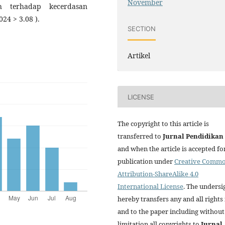
November
uh terhadap kecerdasan
024 > 3.08 ).
SECTION
Artikel
LICENSE
The copyright to this article is
transferred to
Jurnal
Pendidikan
and when the article is accepted fo
publication under
Creative Comm
Attribution-ShareAlike 4.0
International License
. The unders
hereby transfers any and all rights 
and to the paper including without
limitation all copyrights to
Jurnal