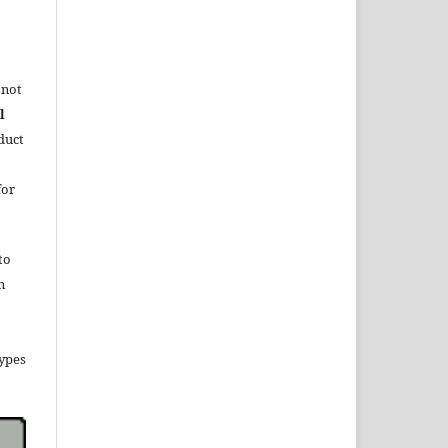
 not
l
duct
for
to
n
types