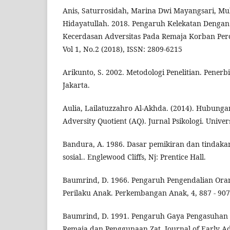
Anis, Saturrosidah, Marina Dwi Mayangsari, M
Hidayatullah. 2018. Pengaruh Kelekatan Denga
Kecerdasan Adversitas Pada Remaja Korban Perce
Vol 1, No.2 (2018), ISSN: 2809-6215
Arikunto, S. 2002. Metodologi Penelitian. Penerbi
Jakarta.
Aulia, Lailatuzzahro Al-Akhda. (2014). Hubunga
Adversity Quotient (AQ). Jurnal Psikologi. Unive
Bandura, A. 1986. Dasar pemikiran dan tindakan s
sosial.. Englewood Cliffs, Nj: Prentice Hall.
Baumrind, D. 1966. Pengaruh Pengendalian Oran
Perilaku Anak. Perkembangan Anak, 4, 887 - 907
Baumrind, D. 1991. Pengaruh Gaya Pengasuhan
Remaja dan Penggunaan Zat. Journal of Early Adol