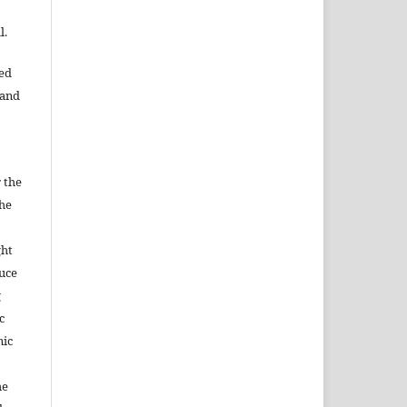
l.
ned
 and
 the
the
ght
duce
g
c
nic
he