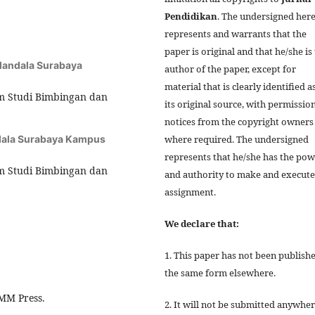
Pendidikan
. The undersigned her
represents and warrants that the
paper is original and that he/she is
 Mandala Surabaya
author of the paper, except for
material that is clearly identified a
m Studi Bimbingan dan
its original source, with permissio
notices from the copyright owners
ndala Surabaya Kampus
where required. The undersigned
represents that he/she has the po
m Studi Bimbingan dan
and authority to make and execute
assignment.
We declare that:
1. This paper has not been publishe
the same form elsewhere.
UMM Press.
2. It will not be submitted anywhe