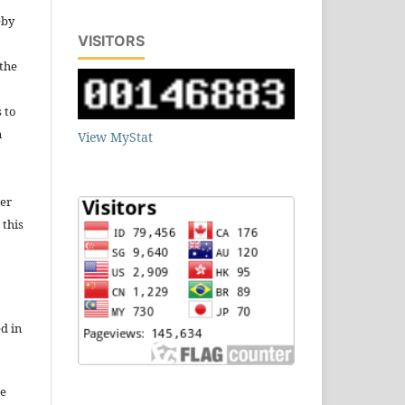
eby
VISITORS
 the
s to
n
View MyStat
wer
 this
d in
re