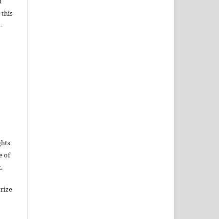
d
 this
-
ghts
e of
.
rize