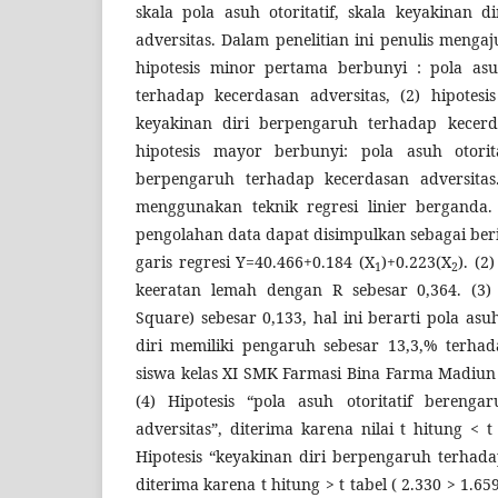
skala pola asuh otoritatif, skala keyakinan d
adversitas. Dalam penelitian ini penulis mengaju
hipotesis minor pertama berbunyi : pola asu
terhadap kecerdasan adversitas, (2) hipotes
keyakinan diri berpengaruh terhadap kecerda
hipotesis mayor berbunyi: pola asuh otorit
berpengaruh terhadap kecerdasan adversitas.
menggunakan teknik regresi linier berganda.
pengolahan data dapat disimpulkan sebagai ber
garis regresi Y=40.466+0.184 (X
)+0.223(X
). (2
1
2
keeratan lemah dengan R sebesar 0,364. (3) 
Square) sebesar 0,133, hal ini berarti pola asu
diri memiliki pengaruh sebesar 13,3,% terhad
siswa kelas XI SMK Farmasi Bina Farma Madiun
(4) Hipotesis “pola asuh otoritatif berenga
adversitas”, diterima karena nilai t hitung < t 
Hipotesis “keyakinan diri berpengaruh terhada
diterima karena t hitung > t tabel ( 2.330 > 1.659