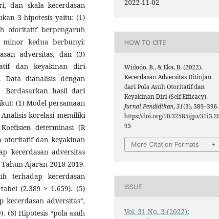
2022-11-02
iri, dan skala kecerdasan
kan 3 hipotesis yaitu: (1)
h otoritatif berpengaruh
is minor kedua berbunyi:
HOW TO CITE
san adversitas, dan (3)
atif dan keyakinan diri
Widodo, B., & Eka, B. (2022).
Kecerdasan Adversitas Ditinjau
 Data dianalisis dengan
dari Pola Asuh Otoritatif dan
 Berdasarkan hasil dari
Keyakinan Diri (Self Efficacy).
ikut: (1) Model persamaan
Jurnal Pendidikan
,
31
(3), 389–396.
) Analisis korelasi memiliki
https://doi.org/10.32585/jp.v31i3.2
93
Koefisien determinasi (R
h otoritatif dan keyakinan
More Citation Formats
ap kecerdasan adversitas
 Tahun Ajaran 2018-2019.
ruh terhadap kecerdasan
ISSUE
tabel (2.389 > 1.659). (5)
p kecerdasan adversitas”,
Vol. 31 No. 3 (2022):
). (6) Hipotesis “pola asuh