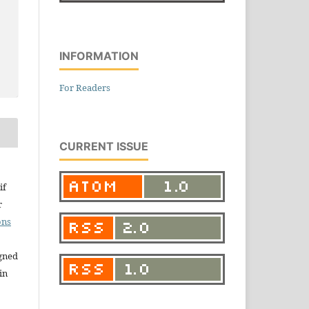
INFORMATION
For Readers
CURRENT ISSUE
if
r
ons
igned
in