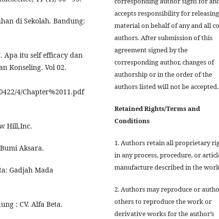
corresponding author signs for an
accepts responsibility for releasing
han di Sekolah. Bandung:
material on behalf of any and all co
authors. After submission of this
agreement signed by the
Apa itu self efficacy dan
corresponding author, changes of
n Konseling. Vol 02.
authorship or in the order of the
authors listed will not be accepted.
/20422/4/Chapter%2011.pdf
Retained Rights/Terms and
Conditions
w Hill,Inc.
1. Authors retain all proprietary ri
. Bumi Aksara.
in any process, procedure, or articl
manufacture described in the work
rta: Gadjah Mada
2. Authors may reproduce or autho
others to reproduce the work or
ung : CV. Alfa Beta.
derivative works for the author’s