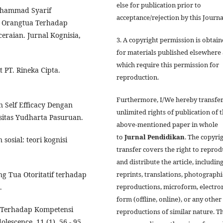
else for publication prior to
uhammad Syarif
acceptance/rejection by this Journa
n Orangtua Terhadap
raian. Jurnal Kognisia,
3. A copyright permission is obtai
for materials published elsewhere
which require this permission for
t PT. Rineka Cipta.
reproduction.
Furthermore, I/We hereby transfer
n Self Efficacy Dengan
unlimited rights of publication of 
rsitas Yudharta Pasuruan.
above-mentioned paper in whole
to
Jurnal
Pendidikan
. The copyri
osial: teori kognisi
transfer covers the right to repro
and distribute the article, includin
g Tua Otoritatif terhadap
reprints, translations, photographi
.
reproductions, microform, electro
form (offline, online), or any other
 Terhadap Kompetensi
reproductions of similar nature. T
escence, 11 (1), 56 - 95.