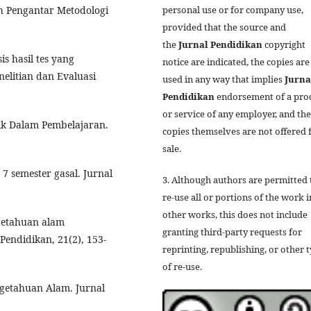
h Pengantar Metodologi
personal use or for company use,
provided that the source and
the
Jurnal
Pendidikan
copyright
s hasil tes yang
notice are indicated, the copies are
elitian dan Evaluasi
used in any way that implies
Jurna
Pendidikan
endorsement of a pro
or service of any employer, and the
ik Dalam Pembelajaran.
copies themselves are not offered 
sale.
s 7 semester gasal. Jurnal
3. Although authors are permitted 
re-use all or portions of the work i
other works, this does not include
getahuan alam
granting third-party requests for
Pendidikan, 21(2), 153-
reprinting, republishing, or other 
of re-use.
engetahuan Alam. Jurnal