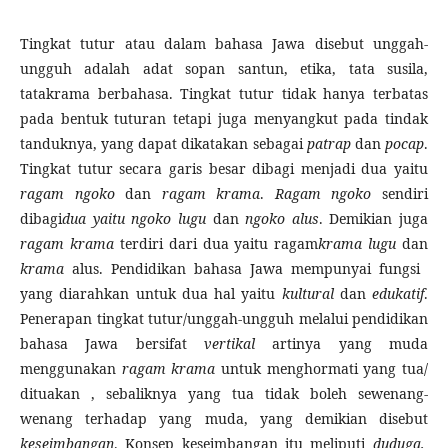
Tingkat tutur atau dalam bahasa Jawa disebut unggah-
ungguh adalah adat sopan santun, etika, tata susila,
tatakrama berbahasa. Tingkat tutur tidak hanya terbatas
pada bentuk tuturan tetapi juga menyangkut pada tindak
tanduknya, yang dapat dikatakan sebagai
patrap
dan
pocap
.
Tingkat tutur secara garis besar dibagi menjadi dua yaitu
ragam ngoko
dan
ragam krama
.
Ragam ngoko
sendiri
dibagi
dua yaitu ngoko lugu
dan
ngoko alus
. Demikian juga
ragam krama
terdiri dari dua yaitu ragam
krama lugu
dan
krama
alus. Pendidikan bahasa Jawa mempunyai fungsi
yang diarahkan untuk dua hal yaitu
kultural
dan
edukatif
.
Penerapan tingkat tutur/unggah-ungguh melalui pendidikan
bahasa Jawa bersifat
vertikal
artinya yang muda
menggunakan
ragam krama
untuk menghormati yang tua/
dituakan , sebaliknya yang tua tidak boleh sewenang-
wenang terhadap yang muda, yang demikian disebut
keseimbangan
. Konsep keseimbangan itu meliputi
duduga,