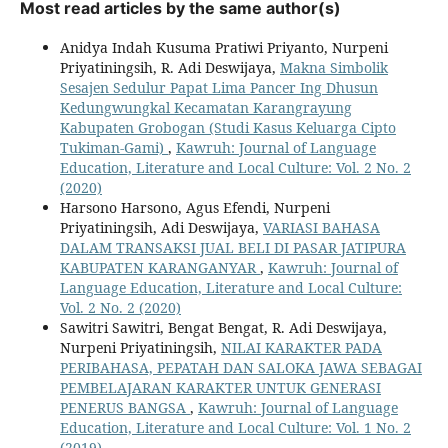
Most read articles by the same author(s)
Anidya Indah Kusuma Pratiwi Priyanto, Nurpeni
Priyatiningsih, R. Adi Deswijaya,
Makna Simbolik
Sesajen Sedulur Papat Lima Pancer Ing Dhusun
Kedungwungkal Kecamatan Karangrayung
Kabupaten Grobogan (Studi Kasus Keluarga Cipto
Tukiman-Gami)
,
Kawruh: Journal of Language
Education, Literature and Local Culture: Vol. 2 No. 2
(2020)
Harsono Harsono, Agus Efendi, Nurpeni
Priyatiningsih, Adi Deswijaya,
VARIASI BAHASA
DALAM TRANSAKSI JUAL BELI DI PASAR JATIPURA
KABUPATEN KARANGANYAR
,
Kawruh: Journal of
Language Education, Literature and Local Culture:
Vol. 2 No. 2 (2020)
Sawitri Sawitri, Bengat Bengat, R. Adi Deswijaya,
Nurpeni Priyatiningsih,
NILAI KARAKTER PADA
PERIBAHASA, PEPATAH DAN SALOKA JAWA SEBAGAI
PEMBELAJARAN KARAKTER UNTUK GENERASI
PENERUS BANGSA
,
Kawruh: Journal of Language
Education, Literature and Local Culture: Vol. 1 No. 2
(2019)