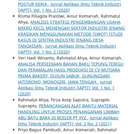
POSTUR KERJA
,
Jurnal Aplikasi Ilmu Teknik Industri
(JAPTI): Vol. 1 No. 2 (2020)
Risma Filiagita Prastiwi, Ainur Komariah, Rahmatul
Ahya,
ANALISIS STRATEGI PENGEMBANGAN USAHA
MIKRO KECIL MENENGAH SEKTOR INDUSTRI JENANG
KRASIKAN MENGGUNAKAN METODE (SWOT) (STUDI
KASUS DI SENTRA INDUSTRI JENANG DESA
TANGKISAN
,
Jurnal Aplikasi Ilmu Teknik Industri
(JAPTI): Vol. 1 No. 2 (2020)
Yeri Hadi Winanto, Rahmatul Ahya, Ainur Komariah,
ANALISA PERSEDIAAN BAHAN BAKU TEPUNG TERIGU
DAN PERAMALAN HASIL PRODUKSI DI CV MUTIARA
PRIMA BAKERY, DUSUN SABUK, GUNUNGSARI,
JATISRONO, WONOGIRI, JAWA TENGAH
,
Jurnal
Aplikasi Ilmu Teknik Industri (JAPTI): Vol. 1 No. 1
(2020)
Rahmatul Ahya, Firza Asep Saputra, Suprapto
Suprapto,
PERANCANGAN ALAT BANTU MATERIAL
HANDLING UNTUK PROSES PENANGANAN LIMBAH
ABU BATU BARA DI BOILER PT XYZ
,
Jurnal Aplikasi
Ilmu Teknik Industri (JAPTI): Vol. 2 No. 2 (2021)
Priyo Bagus Pambudi, Ainur Komariah, Rahmatul