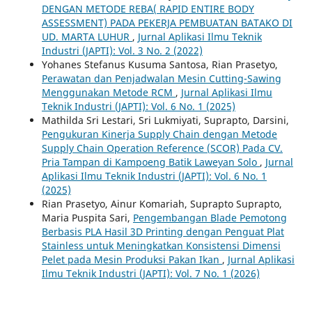
DENGAN METODE REBA( RAPID ENTIRE BODY
ASSESSMENT) PADA PEKERJA PEMBUATAN BATAKO DI
UD. MARTA LUHUR
,
Jurnal Aplikasi Ilmu Teknik
Industri (JAPTI): Vol. 3 No. 2 (2022)
Yohanes Stefanus Kusuma Santosa, Rian Prasetyo,
Perawatan dan Penjadwalan Mesin Cutting-Sawing
Menggunakan Metode RCM
,
Jurnal Aplikasi Ilmu
Teknik Industri (JAPTI): Vol. 6 No. 1 (2025)
Mathilda Sri Lestari, Sri Lukmiyati, Suprapto, Darsini,
Pengukuran Kinerja Supply Chain dengan Metode
Supply Chain Operation Reference (SCOR) Pada CV.
Pria Tampan di Kampoeng Batik Laweyan Solo
,
Jurnal
Aplikasi Ilmu Teknik Industri (JAPTI): Vol. 6 No. 1
(2025)
Rian Prasetyo, Ainur Komariah, Suprapto Suprapto,
Maria Puspita Sari,
Pengembangan Blade Pemotong
Berbasis PLA Hasil 3D Printing dengan Penguat Plat
Stainless untuk Meningkatkan Konsistensi Dimensi
Pelet pada Mesin Produksi Pakan Ikan
,
Jurnal Aplikasi
Ilmu Teknik Industri (JAPTI): Vol. 7 No. 1 (2026)