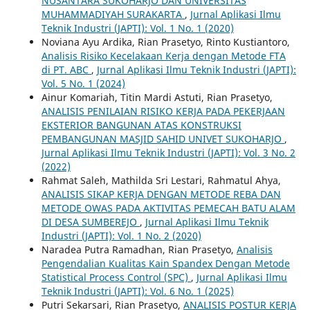
NUSANTARA SUKOHARJO DAN UNIVERSITAS
MUHAMMADIYAH SURAKARTA
,
Jurnal Aplikasi Ilmu
Teknik Industri (JAPTI): Vol. 1 No. 1 (2020)
Noviana Ayu Ardika, Rian Prasetyo, Rinto Kustiantoro,
Analisis Risiko Kecelakaan Kerja dengan Metode FTA
di PT. ABC
,
Jurnal Aplikasi Ilmu Teknik Industri (JAPTI):
Vol. 5 No. 1 (2024)
Ainur Komariah, Titin Mardi Astuti, Rian Prasetyo,
ANALISIS PENILAIAN RISIKO KERJA PADA PEKERJAAN
EKSTERIOR BANGUNAN ATAS KONSTRUKSI
PEMBANGUNAN MASJID SAHID UNIVET SUKOHARJO
,
Jurnal Aplikasi Ilmu Teknik Industri (JAPTI): Vol. 3 No. 2
(2022)
Rahmat Saleh, Mathilda Sri Lestari, Rahmatul Ahya,
ANALISIS SIKAP KERJA DENGAN METODE REBA DAN
METODE OWAS PADA AKTIVITAS PEMECAH BATU ALAM
DI DESA SUMBEREJO
,
Jurnal Aplikasi Ilmu Teknik
Industri (JAPTI): Vol. 1 No. 2 (2020)
Naradea Putra Ramadhan, Rian Prasetyo,
Analisis
Pengendalian Kualitas Kain Spandex Dengan Metode
Statistical Process Control (SPC)
,
Jurnal Aplikasi Ilmu
Teknik Industri (JAPTI): Vol. 6 No. 1 (2025)
Putri Sekarsari, Rian Prasetyo,
ANALISIS POSTUR KERJA