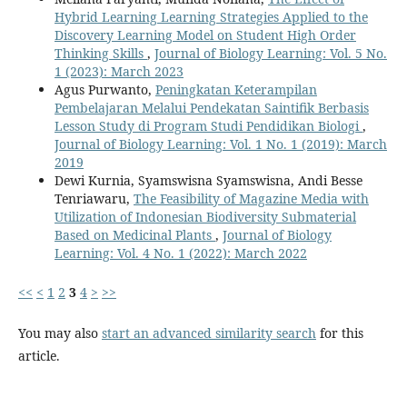
Hybrid Learning Learning Strategies Applied to the
Discovery Learning Model on Student High Order
Thinking Skills
,
Journal of Biology Learning: Vol. 5 No.
1 (2023): March 2023
Agus Purwanto,
Peningkatan Keterampilan
Pembelajaran Melalui Pendekatan Saintifik Berbasis
Lesson Study di Program Studi Pendidikan Biologi
,
Journal of Biology Learning: Vol. 1 No. 1 (2019): March
2019
Dewi Kurnia, Syamswisna Syamswisna, Andi Besse
Tenriawaru,
The Feasibility of Magazine Media with
Utilization of Indonesian Biodiversity Submaterial
Based on Medicinal Plants
,
Journal of Biology
Learning: Vol. 4 No. 1 (2022): March 2022
<<
<
1
2
3
4
>
>>
You may also
start an advanced similarity search
for this
article.