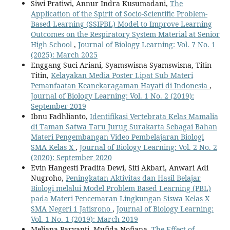
Siwi Pratiwi, Annur Indra Kusumadani,
The
Application of the Spirit of Socio-Scientific Problem-
Based Learning (SSIPBL) Model to Improve Learning
Outcomes on the Respiratory System Material at Senior
High School
,
Journal of Biology Learning: Vol. 7 No. 1
(2025): March 2025
Enggang Suci Ariani, Syamswisna Syamswisna, Titin
Titin,
Kelayakan Media Poster Lipat Sub Materi
Pemanfaatan Keanekaragaman Hayati di Indonesia
,
Journal of Biology Learning: Vol. 1 No. 2 (2019):
September 2019
Ibnu Fadhlianto,
Identifikasi Vertebrata Kelas Mamalia
di Taman Satwa Taru Jurug Surakarta Sebagai Bahan
Materi Pengembangan Video Pembelajaran Biologi
SMA Kelas X
,
Journal of Biology Learning: Vol. 2 No. 2
(2020): September 2020
Evin Hangesti Pradita Dewi, Siti Akbari, Anwari Adi
Nugroho,
Peningkatan Aktivitas dan Hasil Belajar
Biologi melalui Model Problem Based Learning (PBL)
pada Materi Pencemaran Lingkungan Siswa Kelas X
SMA Negeri 1 Jatisrono
,
Journal of Biology Learning:
Vol. 1 No. 1 (2019): March 2019
Meliana Paryanti, Mufida Nofiana,
The Effect of