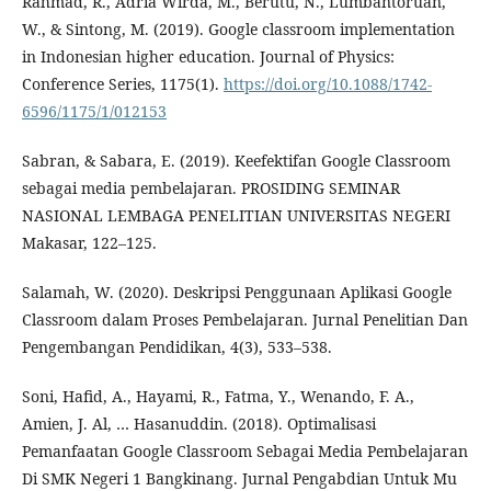
Rahmad, R., Adria Wirda, M., Berutu, N., Lumbantoruan,
W., & Sintong, M. (2019). Google classroom implementation
in Indonesian higher education. Journal of Physics:
Conference Series, 1175(1).
https://doi.org/10.1088/1742-
6596/1175/1/012153
Sabran, & Sabara, E. (2019). Keefektifan Google Classroom
sebagai media pembelajaran. PROSIDING SEMINAR
NASIONAL LEMBAGA PENELITIAN UNIVERSITAS NEGERI
Makasar, 122–125.
Salamah, W. (2020). Deskripsi Penggunaan Aplikasi Google
Classroom dalam Proses Pembelajaran. Jurnal Penelitian Dan
Pengembangan Pendidikan, 4(3), 533–538.
Soni, Hafid, A., Hayami, R., Fatma, Y., Wenando, F. A.,
Amien, J. Al, … Hasanuddin. (2018). Optimalisasi
Pemanfaatan Google Classroom Sebagai Media Pembelajaran
Di SMK Negeri 1 Bangkinang. Jurnal Pengabdian Untuk Mu