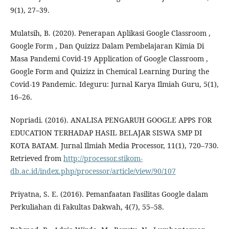
9(1), 27–39.
Mulatsih, B. (2020). Penerapan Aplikasi Google Classroom ,
Google Form , Dan Quizizz Dalam Pembelajaran Kimia Di
Masa Pandemi Covid-19 Application of Google Classroom ,
Google Form and Quizizz in Chemical Learning During the
Covid-19 Pandemic. Ideguru: Jurnal Karya Ilmiah Guru, 5(1),
16–26.
Nopriadi. (2016). ANALISA PENGARUH GOOGLE APPS FOR
EDUCATION TERHADAP HASIL BELAJAR SISWA SMP DI
KOTA BATAM. Jurnal Ilmiah Media Processor, 11(1), 720–730.
Retrieved from
http://processor.stikom-
db.ac.id/index.php/processor/article/view/90/107
Priyatna, S. E. (2016). Pemanfaatan Fasilitas Google dalam
Perkuliahan di Fakultas Dakwah, 4(7), 55–58.