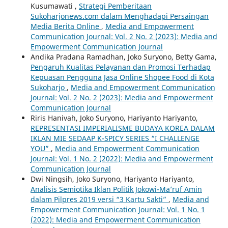
Kusumawati ,
Strategi Pemberitaan
Sukoharjonews.com dalam Menghadapi Persaingan
Media Berita Online
,
Media and Empowerment
Communication Journal: Vol. 2 No. 2 (2023): Media and
Empowerment Communication Journal
Andika Pradana Ramadhan, Joko Suryono, Betty Gama,
Pengaruh Kualitas Pelayanan dan Promosi Terhadap
Kepuasan Pengguna Jasa Online Shopee Food di Kota
Sukoharjo
,
Media and Empowerment Communication
Journal: Vol. 2 No. 2 (2023): Media and Empowerment
Communication Journal
Riris Hanivah, Joko Suryono, Hariyanto Hariyanto,
REPRESENTASI IMPERIALISME BUDAYA KOREA DALAM
IKLAN MIE SEDAAP K-SPICY SERIES “I CHALLENGE
YOU”
,
Media and Empowerment Communication
Journal: Vol. 1 No. 2 (2022): Media and Empowerment
Communication Journal
Dwi Ningsih, Joko Suryono, Hariyanto Hariyanto,
Analisis Semiotika Iklan Politik Jokowi-Ma’ruf Amin
dalam Pilpres 2019 versi “3 Kartu Sakti”
,
Media and
Empowerment Communication Journal: Vol. 1 No. 1
(2022): Media and Empowerment Communication