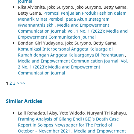
Journal
Rika Alvionita, Joko Suryono, Joko Suryono, Betty Gama,
Betty Gama,
Promosi Penjualan Produk Fashion dalam
Menarik Minat Pembeli pada Akun Instagram
@wannanthis.skh
,
Media and Empowerment
Communication Journal: Vol. 1 No. 1 (2022): Media and
Empowerment Communication Journal
Bondan Giri Yudayana, Joko Suryono, Betty Gama,
Komunikasi Interpersonal Anggota Keluarga di
Rumah dengan Anggota Keluarganya Di Perantauan
,
Media and Empowerment Communication Journal: Vol.
2 No. 1 (2023): Media and Empowerment
Communication Journal
1
2
3
>
>>
Similar Articles
Laili Rohadatul Aisy, Yoto Widodo, Nuryani Tri Rahayu,
Framing Analysis of Gilang Endi (GE)’s Death Case
Report in Solopos Newspaper for The Period of
October – November 2021
,
Media and Empowerment