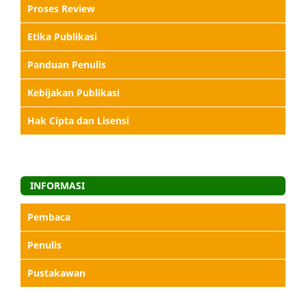
Proses Review
Etika Publikasi
Panduan Penulis
Kebijakan Publikasi
Hak Cipta dan Lisensi
INFORMASI
Pembaca
Penulis
Pustakawan