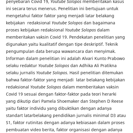
penyebaran Covid 19,
Youtube Solopos
memberitakan kasus
ini secara terus menerus. Penelitian ini bertujuan untuk
mengetahui faktor faktor yang menjadi latar belakang
kebijakan redaksional
Youtube Solopos
dan bagaimana
proses kebijakan redaksional
Youtube Solopos
dalam
memberitakan vaksin Covid 19. Pendekatan penelitian yang
digunakan yaitu kualitatif dengan tipe deskriptif. Teknik
pengumpulan data berupa wawancara dan menyimak.
Informan dalam penelitian ini adalah Alvari Kunto Prabowo
selaku redaktur
Youtube Solopos
dan Adhika Ali Pratikna
selaku jurnalis
Youtube Solopos
. Hasil penelitian ditemukan
bahwa faktor-faktor yang menjadi latar belakang kebijakan
redaksional
Youtube Solopos
dalam memberitakan vaksin
Covid 19 sesuai dengan faktor-faktor pada teori herarki
yang dikutip dari Pamela Shoemaker dan Stephen D Reese
yaitu faktor individu yang dibuktikan dengan adanya
standart latarbelakang pendidikan jurnalis minimal D3 atau
S1, faktor rutinitas dengan adanya kebiasaan dalam proses
pembuatan video berita, faktor organisasi dengan adanya