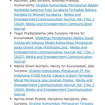
Hazimah, Joko Suryono, Andhika Prasetya
Kusharsanto,
Strategi Komunikasi Penyuluhan Badan
Narkotika Nasional Kota Surakarta Terhadap Bahaya
Narkoba Di Wilayah Surakarta
,
Media and
Empowerment Communication Journal: Vol. 3 No. 2
(2024): Media and Empowerment Communication
Journal
Tegar Pradiptatama, Joko Suryono, Henny Sri
Kusumawati,
Efektifitas Pemanfaatan Media Sosial
Instagram Sebagai Media Komunikasi Pemasaran
pada Online Shop @Stillstore.2nd
,
Media and
Empowerment Communication Journal: Vol. 1 No. 1
(2022): Media and Empowerment Communication
Journal
Nabila Ilham Nurfaini, Henny Sri Kusumawati, Joko
Suryono,
Strategi Komunikasi Pemasaran PT Pos
Indonesia 57200 Kantor Cabang Sragen Terhadap
Minat Pengguna Jasa Layanan PosAja
,
Media and
Empowerment Communication Journal: Vol. 3 No. 2
(2024): Media and Empowerment Communication
Journal
Aprina Intan Pratiwi, Hariyanto Hariyanto, Joko
Suryono,
Strategi Komunikasi Pemasaran Terpadu