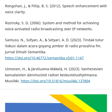
Rongshan, J., & Fillip, B. S. (2012). Speech enhancement with
voice clarity.
Rozinsky, S. D. (2006). System and method for achieving
voice-activated radio broadcasting over IP networks.
Santuso, N., Sofyan, A., & Setyari, A. D. (2023). Tindak tutur
ilokusi dalam acara goyang jember di radio prosalina fm.
Jurnal Ilmiah Semantika.
https://doi.org/10.46772/semantika.v5i01.1147
Uimonen, H., & Järviluoma-Mäkelä, H. (2023). Vanhenevien
kansalaisten äänimuistot radion keskusteluohjelmassa.
Musiikki.
https://doi.org/10.51816/musiikki.137804