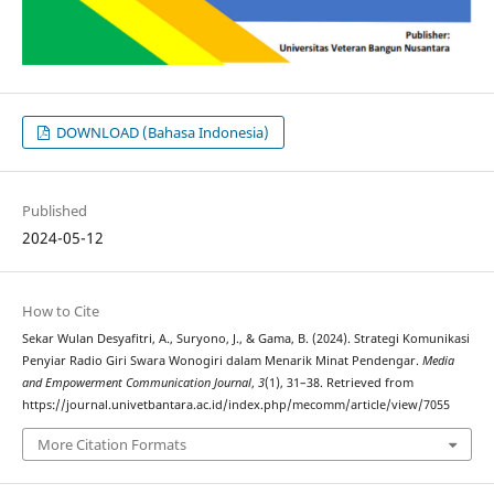
DOWNLOAD (Bahasa Indonesia)
Published
2024-05-12
How to Cite
Sekar Wulan Desyafitri, A., Suryono, J., & Gama, B. (2024). Strategi Komunikasi
Penyiar Radio Giri Swara Wonogiri dalam Menarik Minat Pendengar.
Media
and Empowerment Communication Journal
,
3
(1), 31–38. Retrieved from
https://journal.univetbantara.ac.id/index.php/mecomm/article/view/7055
More Citation Formats