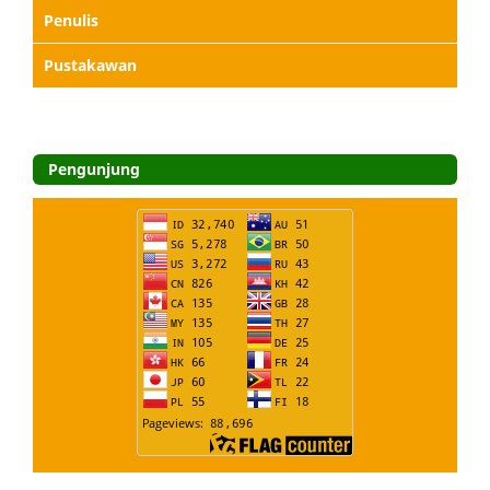
Penulis
Pustakawan
Pengunjung