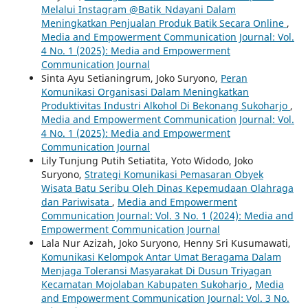
Melalui Instagram @Batik_Ndayani Dalam
Meningkatkan Penjualan Produk Batik Secara Online
,
Media and Empowerment Communication Journal: Vol.
4 No. 1 (2025): Media and Empowerment
Communication Journal
Sinta Ayu Setianingrum, Joko Suryono,
Peran
Komunikasi Organisasi Dalam Meningkatkan
Produktivitas Industri Alkohol Di Bekonang Sukoharjo
,
Media and Empowerment Communication Journal: Vol.
4 No. 1 (2025): Media and Empowerment
Communication Journal
Lily Tunjung Putih Setiatita, Yoto Widodo, Joko
Suryono,
Strategi Komunikasi Pemasaran Obyek
Wisata Batu Seribu Oleh Dinas Kepemudaan Olahraga
dan Pariwisata
,
Media and Empowerment
Communication Journal: Vol. 3 No. 1 (2024): Media and
Empowerment Communication Journal
Lala Nur Azizah, Joko Suryono, Henny Sri Kusumawati,
Komunikasi Kelompok Antar Umat Beragama Dalam
Menjaga Toleransi Masyarakat Di Dusun Triyagan
Kecamatan Mojolaban Kabupaten Sukoharjo
,
Media
and Empowerment Communication Journal: Vol. 3 No.