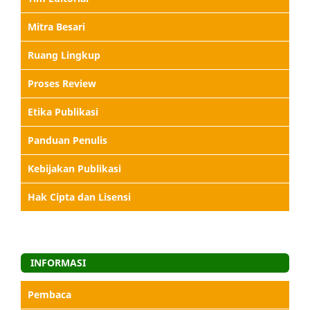
Mitra Besari
Ruang Lingkup
Proses Review
Etika Publikasi
Panduan Penulis
Kebijakan Publikasi
Hak Cipta dan Lisensi
INFORMASI
Pembaca