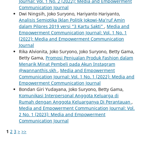
Journal: Vol. 1 No. 2 (2022): Media and Empowerment
Communication Journal
Dwi Ningsih, Joko Suryono, Hariyanto Hariyanto,
Analisis Semiotika Iklan Politik Jokowi-Ma’ruf Amin
dalam Pilpres 2019 versi “3 Kartu Sakti”
,
Media and
Empowerment Communication Journal: Vol. 1 No. 1
(2022): Media and Empowerment Communication
Journal
Rika Alvionita, Joko Suryono, Joko Suryono, Betty Gama,
Betty Gama,
Promosi Penjualan Produk Fashion dalam
Menarik Minat Pembeli pada Akun Instagram
@wannanthis.skh
,
Media and Empowerment
Communication Journal: Vol. 1 No. 1 (2022): Media and
Empowerment Communication Journal
Bondan Giri Yudayana, Joko Suryono, Betty Gama,
Komunikasi Interpersonal Anggota Keluarga di
Rumah dengan Anggota Keluarganya Di Perantauan
,
Media and Empowerment Communication Journal: Vol.
2 No. 1 (2023): Media and Empowerment
Communication Journal
1
2
3
>
>>