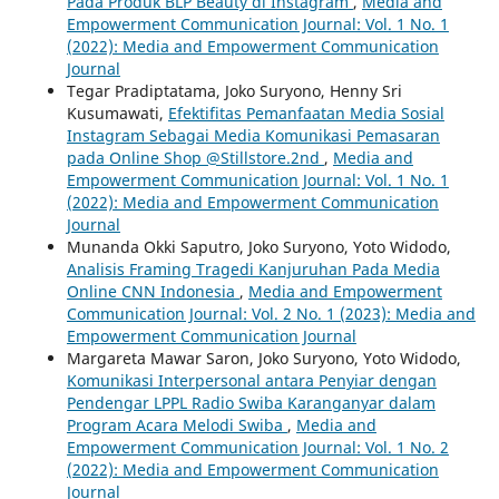
Pada Produk BLP Beauty di Instagram
,
Media and
Empowerment Communication Journal: Vol. 1 No. 1
(2022): Media and Empowerment Communication
Journal
Tegar Pradiptatama, Joko Suryono, Henny Sri
Kusumawati,
Efektifitas Pemanfaatan Media Sosial
Instagram Sebagai Media Komunikasi Pemasaran
pada Online Shop @Stillstore.2nd
,
Media and
Empowerment Communication Journal: Vol. 1 No. 1
(2022): Media and Empowerment Communication
Journal
Munanda Okki Saputro, Joko Suryono, Yoto Widodo,
Analisis Framing Tragedi Kanjuruhan Pada Media
Online CNN Indonesia
,
Media and Empowerment
Communication Journal: Vol. 2 No. 1 (2023): Media and
Empowerment Communication Journal
Margareta Mawar Saron, Joko Suryono, Yoto Widodo,
Komunikasi Interpersonal antara Penyiar dengan
Pendengar LPPL Radio Swiba Karanganyar dalam
Program Acara Melodi Swiba
,
Media and
Empowerment Communication Journal: Vol. 1 No. 2
(2022): Media and Empowerment Communication
Journal