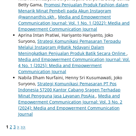
Betty Gama,
Promosi Penjualan Produk Fashion dalam
Menarik Minat Pembeli pada Akun Instagram
@wannanthis.skh
,
Media and Empowerment
Communication Journal: Vol. 1 No. 1 (2022): Media and
Empowerment Communication Journal
Aprina Intan Pratiwi, Hariyanto Hariyanto, Joko
Suryono,
Strategi Komunikasi Pemasaran Terpadu
Melalui Instagram @Batik_Ndayani Dalam
Meningkatkan Penjualan Produk Batik Secara Online
,
Media and Empowerment Communication Journal: Vol.
4 No. 1 (2025): Media and Empowerment
Communication Journal
Nabila Ilham Nurfaini, Henny Sri Kusumawati, Joko
Suryono,
Strategi Komunikasi Pemasaran PT Pos
Indonesia 57200 Kantor Cabang Sragen Terhadap
Minat Pengguna Jasa Layanan PosAja
,
Media and
Empowerment Communication Journal: Vol. 3 No. 2
(2024): Media and Empowerment Communication
Journal
1
2
3
>
>>