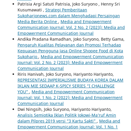
Patrisia Argi Satuti Patrisia, Joko Suryono , Henny Sri
Kusumawati ,
Strategi Pemberitaan
Sukoharjonews.com dalam Menghadapi Persaingan
Media Berita Online
,
Media and Empowerment
Communication Journal: Vol. 2 No. 2 (2023): Media and
Empowerment Communication Journal
Andika Pradana Ramadhan, Joko Suryono, Betty Gama,
Pengaruh Kualitas Pelayanan dan Promosi Terhadap
Kepuasan Pengguna Jasa Online Shopee Food di Kota
Sukoharjo
,
Media and Empowerment Communication
Journal: Vol. 2 No. 2 (2023): Media and Empowerment
Communication Journal
Riris Hanivah, Joko Suryono, Hariyanto Hariyanto,
REPRESENTASI IMPERIALISME BUDAYA KOREA DALAM
IKLAN MIE SEDAAP K-SPICY SERIES “I CHALLENGE
YOU”
,
Media and Empowerment Communication
Journal: Vol. 1 No. 2 (2022): Media and Empowerment
Communication Journal
Dwi Ningsih, Joko Suryono, Hariyanto Hariyanto,
Analisis Semiotika Iklan Politik Jokowi-Ma’ruf Amin
dalam Pilpres 2019 versi “3 Kartu Sakti”
,
Media and
Empowerment Communication Journal: Vol. 1 No. 1