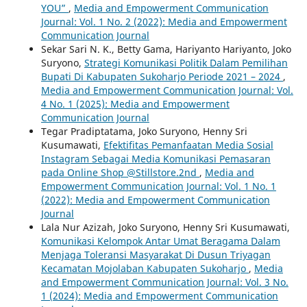
YOU”
,
Media and Empowerment Communication
Journal: Vol. 1 No. 2 (2022): Media and Empowerment
Communication Journal
Sekar Sari N. K., Betty Gama, Hariyanto Hariyanto, Joko
Suryono,
Strategi Komunikasi Politik Dalam Pemilihan
Bupati Di Kabupaten Sukoharjo Periode 2021 – 2024
,
Media and Empowerment Communication Journal: Vol.
4 No. 1 (2025): Media and Empowerment
Communication Journal
Tegar Pradiptatama, Joko Suryono, Henny Sri
Kusumawati,
Efektifitas Pemanfaatan Media Sosial
Instagram Sebagai Media Komunikasi Pemasaran
pada Online Shop @Stillstore.2nd
,
Media and
Empowerment Communication Journal: Vol. 1 No. 1
(2022): Media and Empowerment Communication
Journal
Lala Nur Azizah, Joko Suryono, Henny Sri Kusumawati,
Komunikasi Kelompok Antar Umat Beragama Dalam
Menjaga Toleransi Masyarakat Di Dusun Triyagan
Kecamatan Mojolaban Kabupaten Sukoharjo
,
Media
and Empowerment Communication Journal: Vol. 3 No.
1 (2024): Media and Empowerment Communication