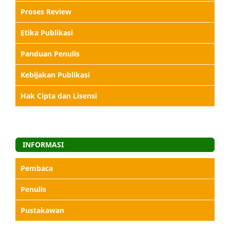
Proses Review
Etika Publikasi
Panduan Penulis
Kebijakan Publikasi
Hak Cipta dan Lisensi
INFORMASI
Pembaca
Penulis
Pustakawan