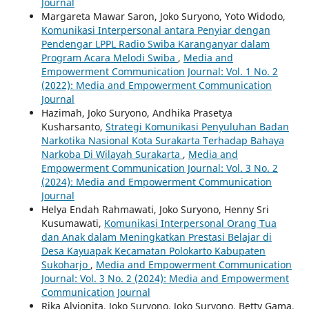
Journal
Margareta Mawar Saron, Joko Suryono, Yoto Widodo,
Komunikasi Interpersonal antara Penyiar dengan
Pendengar LPPL Radio Swiba Karanganyar dalam
Program Acara Melodi Swiba
,
Media and
Empowerment Communication Journal: Vol. 1 No. 2
(2022): Media and Empowerment Communication
Journal
Hazimah, Joko Suryono, Andhika Prasetya
Kusharsanto,
Strategi Komunikasi Penyuluhan Badan
Narkotika Nasional Kota Surakarta Terhadap Bahaya
Narkoba Di Wilayah Surakarta
,
Media and
Empowerment Communication Journal: Vol. 3 No. 2
(2024): Media and Empowerment Communication
Journal
Helya Endah Rahmawati, Joko Suryono, Henny Sri
Kusumawati,
Komunikasi Interpersonal Orang Tua
dan Anak dalam Meningkatkan Prestasi Belajar di
Desa Kayuapak Kecamatan Polokarto Kabupaten
Sukoharjo
,
Media and Empowerment Communication
Journal: Vol. 3 No. 2 (2024): Media and Empowerment
Communication Journal
Rika Alvionita, Joko Suryono, Joko Suryono, Betty Gama,