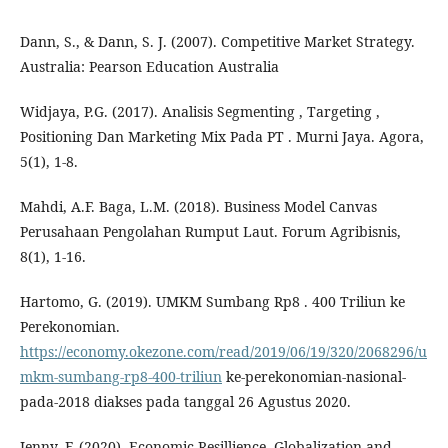
Dann, S., & Dann, S. J. (2007). Competitive Market Strategy.
Australia: Pearson Education Australia
Widjaya, P.G. (2017). Analisis Segmenting , Targeting ,
Positioning Dan Marketing Mix Pada PT . Murni Jaya. Agora,
5(1), 1-8.
Mahdi, A.F. Baga, L.M. (2018). Business Model Canvas
Perusahaan Pengolahan Rumput Laut. Forum Agribisnis,
8(1), 1-16.
Hartomo, G. (2019). UMKM Sumbang Rp8 . 400 Triliun ke
Perekonomian.
https://economy.okezone.com/read/2019/06/19/320/2068296/u
mkm-sumbang-rp8-400-triliun
ke-perekonomian-nasional-
pada-2018 diakses pada tanggal 26 Agustus 2020.
Jenny, F. (2020). Economic Resillience, Globalization and