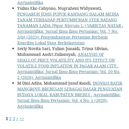
Agrisaintifika
Yulius Eko Cahyono, Nugraheni Widyawati,
PENGARUH JENIS PUPUK KANDANG DALAM MEDIA
TANAM TERHADAP PERTUMBUHAN STEK BATANG
TANAMAN LADA (Piper Nigrum L.) VARIETAS NATAR
,
Agrisaintifika: Jurnal Ilmu-Ilmu Pertanian: Vol. 7 No.
2(is) (2023): Pengembangan Pertanian Berbasis
Kearifan Lokal Yang Berkelanjutan
Serly Novita Sari, Yulian Junaidi, Trissa Silvian,
Muhammad Andri Zuliansyah,
ANALYSIS OF
SHALLOT PRICE VOLATILITY AND ITS EFFECT ON
VOLATILE FOOD INFLATION IN PAGAR ALAM CITY
,
Agrisaintifika: Jurnal Ilmu-Ilmu Pertanian: Vol. 10 No.
2 (2026): Agrisaintifika
M Dini Adita, Mohammad Jusuf Randi,
INOVASI BATIK
MANGROVE BREBESAN SEBAGAI DASAR PENGUATAN
BUDAYA LOKAL KABUPATEN BREBES
,
Agrisaintifika:
Jurnal Ilmu-Ilmu Pertanian: Vol. 4 No. 1 (2020):
Agrisaintifika
1
2
3
>
>>