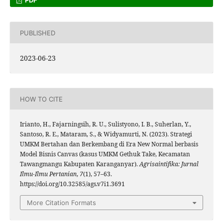
PDF
PUBLISHED
2023-06-23
HOW TO CITE
Irianto, H., Fajarningsih, R. U., Sulistyono, I. B., Suherlan, Y.,
Santoso, R. E., Mataram, S., & Widyamurti, N. (2023). Strategi
UMKM Bertahan dan Berkembang di Era New Normal berbasis
Model Bisnis Canvas (kasus UMKM Gethuk Take, Kecamatan
Tawangmangu Kabupaten Karanganyar).
Agrisaintifika: Jurnal
Ilmu-Ilmu Pertanian
,
7
(1), 57–63.
https://doi.org/10.32585/ags.v7i1.3691
More Citation Formats