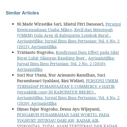
Similar Articles
Ni Made Wirastika Sari, Idiatul Fitri Danasari,
Persepsi
Kewirausahaan Usaha Mikro, Kecil dan Menengah
(UMKM) Gula Aren di Kabupaten Lombok Barat
,
Agrisaintifika: Jurnal Ilmu-Ilmu Pertanian: Vol. 6 No. 2
(2022): Agrisaintifika
Tristianto Nugroho,
Konfirmasi Dam Effect pada Sifat
Berat Lahir Silangan Kambing Boer
,
Agrisaintifika:
Jurnal Ilmu-Ilmu Pertanian: Vol. 2 No. 2 (2018):
Agrisaintifika
Suci Nur Utami, Nur Ariesanto Ramdhan, Suci
Paramitasari Syahlani, Rini Widiati,
PERSEPSI UMKM
TERHADAP PEMANFAATAN E-COMMERCE e-SIATIK
(ternakitik.com) DI KABUPATEN BREBES
,
Agrisaintifika: Jurnal Ilmu-Ilmu Pertanian: Vol. 4 No. 2
(2020): Agrisaintifika
Dimas Fajar Nugroho, Desna Ayu Wijayanti,
PENGARUH PENAMBAHAN SARI WORTEL PADA
YOGHURT DITINJAU DARI AW, KADAR AIR,
VISKOSITAS, TOTAL ASAM TERTITRASI DAN KADAR