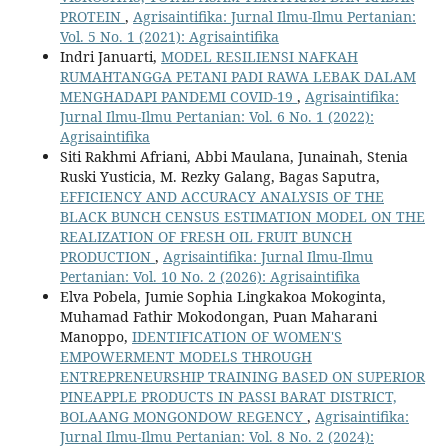
PROTEIN
,
Agrisaintifika: Jurnal Ilmu-Ilmu Pertanian:
Vol. 5 No. 1 (2021): Agrisaintifika
Indri Januarti,
MODEL RESILIENSI NAFKAH
RUMAHTANGGA PETANI PADI RAWA LEBAK DALAM
MENGHADAPI PANDEMI COVID-19
,
Agrisaintifika:
Jurnal Ilmu-Ilmu Pertanian: Vol. 6 No. 1 (2022):
Agrisaintifika
Siti Rakhmi Afriani, Abbi Maulana, Junainah, Stenia
Ruski Yusticia, M. Rezky Galang, Bagas Saputra,
EFFICIENCY AND ACCURACY ANALYSIS OF THE
BLACK BUNCH CENSUS ESTIMATION MODEL ON THE
REALIZATION OF FRESH OIL FRUIT BUNCH
PRODUCTION
,
Agrisaintifika: Jurnal Ilmu-Ilmu
Pertanian: Vol. 10 No. 2 (2026): Agrisaintifika
Elva Pobela, Jumie Sophia Lingkakoa Mokoginta,
Muhamad Fathir Mokodongan, Puan Maharani
Manoppo,
IDENTIFICATION OF WOMEN'S
EMPOWERMENT MODELS THROUGH
ENTREPRENEURSHIP TRAINING BASED ON SUPERIOR
PINEAPPLE PRODUCTS IN PASSI BARAT DISTRICT,
BOLAANG MONGONDOW REGENCY
,
Agrisaintifika:
Jurnal Ilmu-Ilmu Pertanian: Vol. 8 No. 2 (2024):