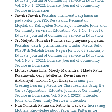
Educate: Journal of Community Service in Education:
Vol. 2 No. 1 (2022): Educate: Journal of Community
Service in Education
Sawitri Sawitri,
Pelatihan membuat baqi lamaran
pada kelompok PKK Desa Palur, Kecamatan
Mojolaban, Kabupaten Sukoharjo
,
Educate: Journal of
Community Service in Education: Vol. 1 No. 1 (2021):
Educate: Journal of Community Service in Education
Sri Mulyati, Nurratri Kurnia Sari, pujiyana pujiyana,
Pelatihan dan Implementasi Pembuatan Media Buku
POPUP di Sekolah Dasar Negeri Jombor 03 Sukoharjo
,
Educate: Journal of Community Service in Education:
Vol. 1 No. 2 (2021): Educate: Journal of Community
Service in Education
Mutiara Dana Elita, Moefty Mahendra, I Made Ratih
Rosanawati, Geby Adellestia, Kevin Fanreza
Ardiansyah, Fikrun Najih Hidayat,
Training in
Creating Learning Media for Class Teachers Using the
Canva Application
,
Educate: Journal of Community
Service in Education: Vol. 5 No. 1 (2025): Educate:
Journal of Community Service in Education
Nita Yunianti Ratnasari, Retno Ambarwati,
Increasing
Mothers' Knowledge about Parenting Patterns for