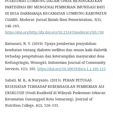
PUSKESMAS LUMBUNG DALAM UPAYA MENINGKATKAN
PARTISIPASI IBU MENGENAI PEMBERIAN IMUNISASI BAYI
DI DESA DARMARAJA KECAMATAN LUMBUNG KABUPATEN
CIAMIS. Moderat: Jurnal Ilmiah Ilmu Pemerintahan, 3(3),
148–163.
https://doi.org/http://dx.doi.org/10.25147/moderat.v3i3.750
Ratnasari, N. Y. (2019). Upaya pemberian penyuluhan
kesehatan tentang diabetes mellitus dan senam kaki diabetik
terhadap pengetahuan dan keterampilan masyarakat desa
Kedungringin, Wonogiri. Indonesian Journal of Community
Services, 1(1), 105.
https://doi.org/10.30659/ijocs.1.1.105-115
Sabati, M. R., & Nuryanto. (2015). PERAN PETUGAS
KESEHATAN TERHADAP KEBERHASILAN PEMBERIAN ASI
EKSKLUSIF (Studi Kualitatif di Wilayah Puskesmas Sekaran
Kecamatan Gunungpati Kota Semarang). Journal of
Nutrition College, 4(2), 526–533.