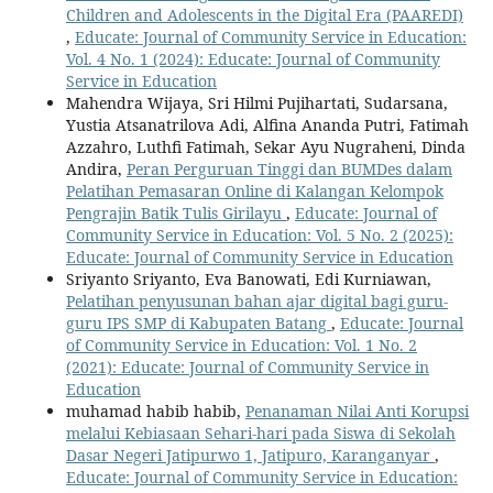
Children and Adolescents in the Digital Era (PAAREDI)
,
Educate: Journal of Community Service in Education:
Vol. 4 No. 1 (2024): Educate: Journal of Community
Service in Education
Mahendra Wijaya, Sri Hilmi Pujihartati, Sudarsana,
Yustia Atsanatrilova Adi, Alfina Ananda Putri, Fatimah
Azzahro, Luthfi Fatimah, Sekar Ayu Nugraheni, Dinda
Andira,
Peran Perguruan Tinggi dan BUMDes dalam
Pelatihan Pemasaran Online di Kalangan Kelompok
Pengrajin Batik Tulis Girilayu
,
Educate: Journal of
Community Service in Education: Vol. 5 No. 2 (2025):
Educate: Journal of Community Service in Education
Sriyanto Sriyanto, Eva Banowati, Edi Kurniawan,
Pelatihan penyusunan bahan ajar digital bagi guru-
guru IPS SMP di Kabupaten Batang
,
Educate: Journal
of Community Service in Education: Vol. 1 No. 2
(2021): Educate: Journal of Community Service in
Education
muhamad habib habib,
Penanaman Nilai Anti Korupsi
melalui Kebiasaan Sehari-hari pada Siswa di Sekolah
Dasar Negeri Jatipurwo 1, Jatipuro, Karanganyar
,
Educate: Journal of Community Service in Education: