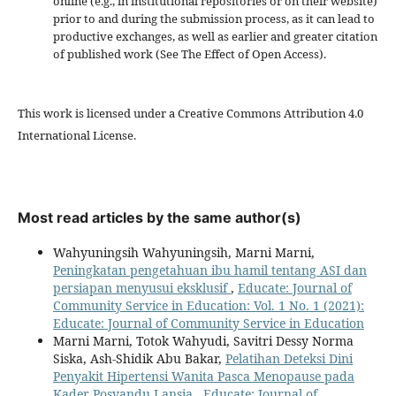
online (e.g., in institutional repositories or on their website)
prior to and during the submission process, as it can lead to
productive exchanges, as well as earlier and greater citation
of published work (See The Effect of Open Access).
This work is licensed under a Creative Commons Attribution 4.0
International License.
Most read articles by the same author(s)
Wahyuningsih Wahyuningsih, Marni Marni,
Peningkatan pengetahuan ibu hamil tentang ASI dan
persiapan menyusui eksklusif
,
Educate: Journal of
Community Service in Education: Vol. 1 No. 1 (2021):
Educate: Journal of Community Service in Education
Marni Marni, Totok Wahyudi, Savitri Dessy Norma
Siska, Ash-Shidik Abu Bakar,
Pelatihan Deteksi Dini
Penyakit Hipertensi Wanita Pasca Menopause pada
Kader Posyandu Lansia
,
Educate: Journal of