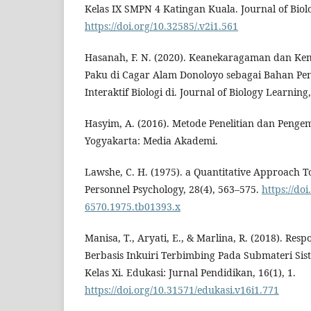
Kelas IX SMPN 4 Katingan Kuala. Journal of Biolo
https://doi.org/10.32585/.v2i1.561
Hasanah, F. N. (2020). Keanekaragaman dan 
Paku di Cagar Alam Donoloyo sebagai Bahan P
Interaktif Biologi di. Journal of Biology Learning
Hasyim, A. (2016). Metode Penelitian dan Penge
Yogyakarta: Media Akademi.
Lawshe, C. H. (1975). a Quantitative Approach To
Personnel Psychology, 28(4), 563–575.
https://doi
6570.1975.tb01393.x
Manisa, T., Aryati, E., & Marlina, R. (2018). Re
Berbasis Inkuiri Terbimbing Pada Submateri Si
Kelas Xi. Edukasi: Jurnal Pendidikan, 16(1), 1.
https://doi.org/10.31571/edukasi.v16i1.771