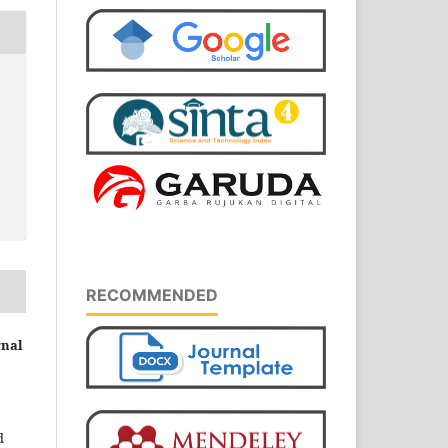
RECOMMENDED
rnal
d