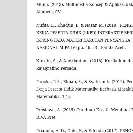
Munir. (2013). Multimedia Konsep & Aplikasi da
Alfabeta, CV.
Nufus, H., Khadun, I., & Nazar, M. (2018). 
KERJA PESERTA DIDIK (LKPD) INTERAKTIF BE
ISPRING PADA MATERI LARUTAN PENYANGGA. 
NASIONAL MIPA IV (pp. 46–53). Banda Aceh.
Nurdin, S., & Andriantoni. (2016). Kurikulum d
Rajagrafino Persada.
Pariska, P. S., Elniati, S., & Syafriandi. (2012)
Kerja Peserta Didik Matematika Berbasis Masala
Matematika, 1(1).
Prastowo, A. (2015). Panduan Kreatif Membuat 
DIVA Pres.
Prianoto, A. D., Gulo, F., & Effendi. (2017).