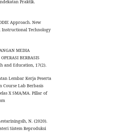
endekatan Praktik.
e ADDIE Approach. New
 Instructional Technology
EMBANGAN MEDIA
OPERASI BERBASIS
h and Education, 17(2).
uatan Lembar Kerja Peserta
n Course Lab Berbasis
elas X SMA/MA. Pillar of
rom
Lestariningsih, N. (2020).
teri Sistem Reproduksi