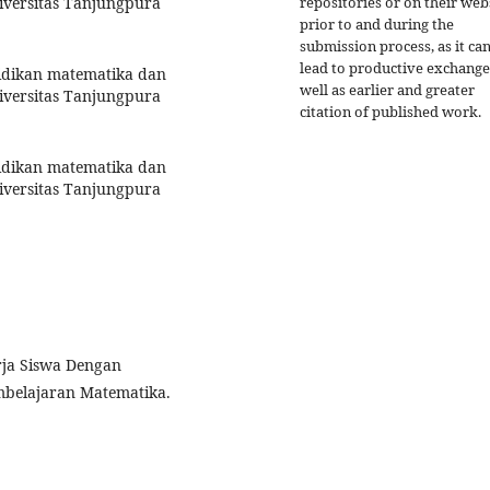
iversitas Tanjungpura
repositories or on their web
prior to and during the
submission process, as it ca
lead to productive exchange
didikan matematika dan
well as earlier and greater
iversitas Tanjungpura
citation of published work.
didikan matematika dan
iversitas Tanjungpura
rja Siswa Dengan
mbelajaran Matematika.