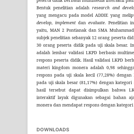
peserta didik berbasis multimedia interaktif p
Bentuk penelitian adalah
research and devel
yang mengacu pada model ADDIE yang melip
develop
,
implement
dan
evaluate
. Penelitian i
yaitu, MAN 2 Pontianak dan SMA Muhammadi
subjek penelitian sebanyak 12 orang peserta didi
30 orang peserta didik pada uji skala besar.
adalah lembar validasi LKPD berbasis multime
respons peserta didik. Hasil validasi LKPD berb
materi kingdom monera adalah 0,98 sehingga 
respons pada uji skala kecil (77,28%) dengan
pada uji skala besar (81,17%) dengan kategori
hasil tersebut dapat disimpulkan bahwa LK
interaktif layak digunakan sebagai bahan a
monera dan mendapat respons dengan kategori 
DOWNLOADS