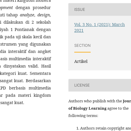
ada materi kingdom monera
opment
dengan prosedur
ISSUE
uti tahap
analyze
,
design
,
ni dilakukan di 2 sekolah
Vol. 3 No. 1 (2021): March
yah 1 Pontianak dengan
2021
k pada uji skala kecil dan
 Instrumen yang digunakan
SECTION
dia interaktif dan angket
asis multimedia interaktif
Artikel
dinyatakan valid. Hasil
 kategori kuat. Sementara
 sangat kuat. Berdasarkan
LICENSE
PD berbasis multimedia
jar pada materi kingdom
Authors who publish with the
Jou
sangat kuat.
of Biology Learning
agree to the
following terms:
Authors retain copyright an