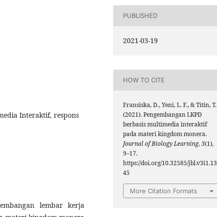
PUBLISHED
2021-03-19
HOW TO CITE
Fransiska, D., Yeni, L. F., & Titin, T.
dia Interaktif, respons
(2021). Pengembangan LKPD
berbasis multimedia interaktif
pada materi kingdom monera.
Journal of Biology Learning
,
3
(1),
9–17.
https://doi.org/10.32585/jbl.v3i1.13
45
More Citation Formats
gembangan lembar kerja