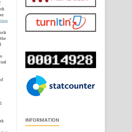
f
ork
der
tion
work
the
l
to
tual
of
n
l
INFORMATION
ork