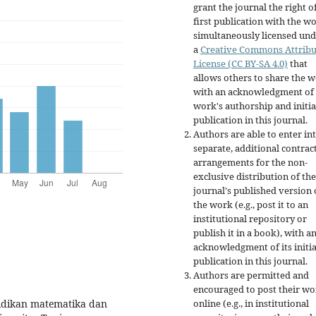
grant the journal the right o
first publication with the w
simultaneously licensed un
a
Creative Commons Attribu
License (CC BY-SA 4.0)
that
allows others to share the 
with an acknowledgment of 
work's authorship and initia
publication in this journal.
Authors are able to enter in
separate, additional contrac
arrangements for the non-
exclusive distribution of the
journal's published version 
the work (e.g., post it to an
institutional repository or
publish it in a book), with a
acknowledgment of its initia
publication in this journal.
Authors are permitted and
encouraged to post their w
didikan matematika dan
online (e.g., in institutional