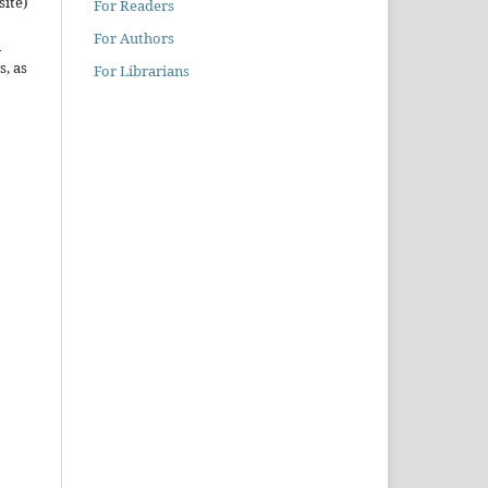
site)
For Readers
For Authors
n
s, as
For Librarians