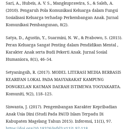
Sari, A., Hubeis, A. V. S., Mangkuprawira, S., & Saleh, A.
(2010). Pengaruh Pola Komunikasi Keluarga dalam Fungsi
Sosialisasi Keluarga terhadap Perkembangan Anak. Jurnal
Komunikasi Pembangunan, 8(2).
Satya, D., Agustin, Y., Suarmini, N. W., & Prabowo, S. (2015).
Peran Keluarga Sangat Penting dalam Pendidikan Mental ,
Karakter Anak serta Budi Pekerti Anak. Jurnal Sosial
Humaniora, 8(1), 46–54.
Setyaningsih, R. (2017). MODEL LITERASI MEDIA BERBASIS
KEARIFAN LOKAL PADA MASYARAKAT KAMPUNG
DONGKELAN KAUMAN DAERAH ISTIMEWA YOGYAKARTA.
Komuniti, 9(2), 118–125.
Siswanta, J. (2017). Pengembangan Karakter Kepribadian
Anak Usia Dini (Studi Pada PAUD Islam Terpadu Di
Kabupaten Magelang Tahun 2015). Inferensi, 11(1), 97.
https://doi.org/10.18326/infsl3.v11i1.97-118