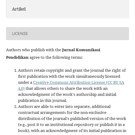
Artikel
LICENSE
Authors who publish with the
Jurnal Komunikasi
Pendidikan
agree to the following terms:
Authors retain copyright and grant the journal the right of
first publication with the work simultaneously licensed
under a
Creative Commons Attribution License (CC BY-SA
4.0)
that allows others to share the work with an
acknowledgment of the work's authorship and initial
publication in this journal.
Authors are able to enter into separate, additional
contractual arrangements for the non-exclusive
distribution of the journal's published version of the work
(e.g., post it to an institutional repository or publish it in a
book), with an acknowledgment of its initial publication in