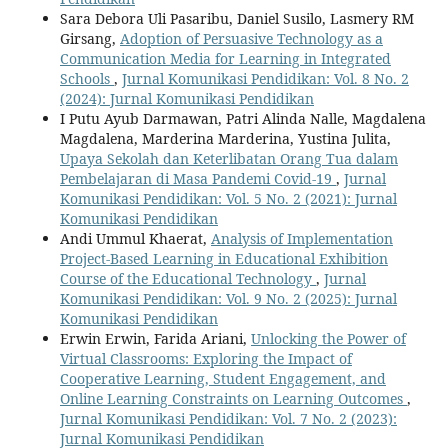
Sara Debora Uli Pasaribu, Daniel Susilo, Lasmery RM
Girsang,
Adoption of Persuasive Technology as a
Communication Media for Learning in Integrated
Schools
,
Jurnal Komunikasi Pendidikan: Vol. 8 No. 2
(2024): Jurnal Komunikasi Pendidikan
I Putu Ayub Darmawan, Patri Alinda Nalle, Magdalena
Magdalena, Marderina Marderina, Yustina Julita,
Upaya Sekolah dan Keterlibatan Orang Tua dalam
Pembelajaran di Masa Pandemi Covid-19
,
Jurnal
Komunikasi Pendidikan: Vol. 5 No. 2 (2021): Jurnal
Komunikasi Pendidikan
Andi Ummul Khaerat,
Analysis of Implementation
Project-Based Learning in Educational Exhibition
Course of the Educational Technology
,
Jurnal
Komunikasi Pendidikan: Vol. 9 No. 2 (2025): Jurnal
Komunikasi Pendidikan
Erwin Erwin, Farida Ariani,
Unlocking the Power of
Virtual Classrooms: Exploring the Impact of
Cooperative Learning, Student Engagement, and
Online Learning Constraints on Learning Outcomes
,
Jurnal Komunikasi Pendidikan: Vol. 7 No. 2 (2023):
Jurnal Komunikasi Pendidikan