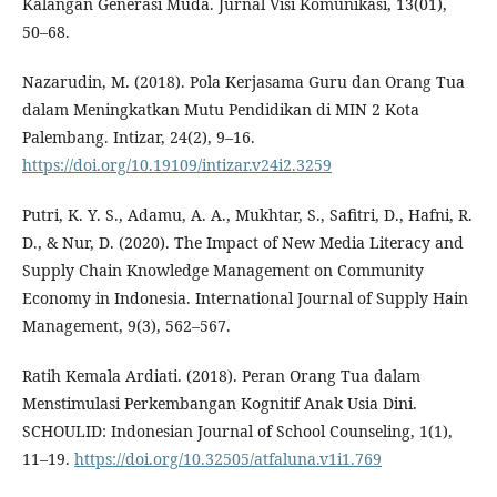
Kalangan Generasi Muda. Jurnal Visi Komunikasi, 13(01),
50–68.
Nazarudin, M. (2018). Pola Kerjasama Guru dan Orang Tua
dalam Meningkatkan Mutu Pendidikan di MIN 2 Kota
Palembang. Intizar, 24(2), 9–16.
https://doi.org/10.19109/intizar.v24i2.3259
Putri, K. Y. S., Adamu, A. A., Mukhtar, S., Safitri, D., Hafni, R.
D., & Nur, D. (2020). The Impact of New Media Literacy and
Supply Chain Knowledge Management on Community
Economy in Indonesia. International Journal of Supply Hain
Management, 9(3), 562–567.
Ratih Kemala Ardiati. (2018). Peran Orang Tua dalam
Menstimulasi Perkembangan Kognitif Anak Usia Dini.
SCHOULID: Indonesian Journal of School Counseling, 1(1),
11–19.
https://doi.org/10.32505/atfaluna.v1i1.769