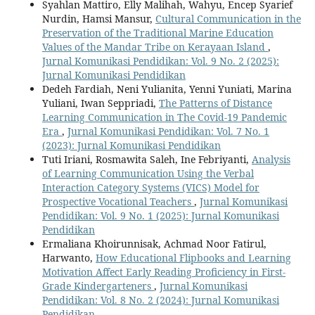
Syahlan Mattiro, Elly Malihah, Wahyu, Encep Syarief
Nurdin, Hamsi Mansur,
Cultural Communication in the
Preservation of the Traditional Marine Education
Values of the Mandar Tribe on Kerayaan Island
,
Jurnal Komunikasi Pendidikan: Vol. 9 No. 2 (2025):
Jurnal Komunikasi Pendidikan
Dedeh Fardiah, Neni Yulianita, Yenni Yuniati, Marina
Yuliani, Iwan Seppriadi,
The Patterns of Distance
Learning Communication in The Covid-19 Pandemic
Era
,
Jurnal Komunikasi Pendidikan: Vol. 7 No. 1
(2023): Jurnal Komunikasi Pendidikan
Tuti Iriani, Rosmawita Saleh, Ine Febriyanti,
Analysis
of Learning Communication Using the Verbal
Interaction Category Systems (VICS) Model for
Prospective Vocational Teachers
,
Jurnal Komunikasi
Pendidikan: Vol. 9 No. 1 (2025): Jurnal Komunikasi
Pendidikan
Ermaliana Khoirunnisak, Achmad Noor Fatirul,
Harwanto,
How Educational Flipbooks and Learning
Motivation Affect Early Reading Proficiency in First-
Grade Kindergarteners
,
Jurnal Komunikasi
Pendidikan: Vol. 8 No. 2 (2024): Jurnal Komunikasi
Pendidikan