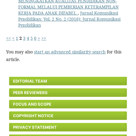
MENINGKATKAN KUALITAS PENDIDIKAN NON-
FORMAL MELALUI PEMBERIAN KETERAMPILAN
KERJA PADA ANAK DIFABEL
,
Jurnal Komunikasi
Pendidikan: Vol. 2 No. 2 (2018): Jurnal Komunikasi
Pendidikan
<<
<
1
2
3
4
5
6
>
>>
You may also
start an advanced similarity search
for this
article.
EDITORIAL TEAM
PEER REVIEWERS
FOCUS AND SCOPE
COPYRIGHT NOTICE
PRIVACY STATEMENT