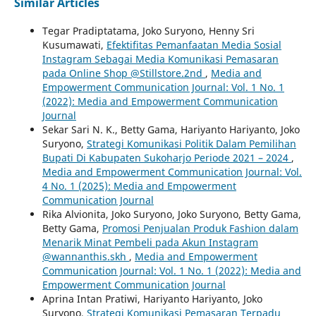
Similar Articles
Tegar Pradiptatama, Joko Suryono, Henny Sri
Kusumawati,
Efektifitas Pemanfaatan Media Sosial
Instagram Sebagai Media Komunikasi Pemasaran
pada Online Shop @Stillstore.2nd
,
Media and
Empowerment Communication Journal: Vol. 1 No. 1
(2022): Media and Empowerment Communication
Journal
Sekar Sari N. K., Betty Gama, Hariyanto Hariyanto, Joko
Suryono,
Strategi Komunikasi Politik Dalam Pemilihan
Bupati Di Kabupaten Sukoharjo Periode 2021 – 2024
,
Media and Empowerment Communication Journal: Vol.
4 No. 1 (2025): Media and Empowerment
Communication Journal
Rika Alvionita, Joko Suryono, Joko Suryono, Betty Gama,
Betty Gama,
Promosi Penjualan Produk Fashion dalam
Menarik Minat Pembeli pada Akun Instagram
@wannanthis.skh
,
Media and Empowerment
Communication Journal: Vol. 1 No. 1 (2022): Media and
Empowerment Communication Journal
Aprina Intan Pratiwi, Hariyanto Hariyanto, Joko
Suryono,
Strategi Komunikasi Pemasaran Terpadu