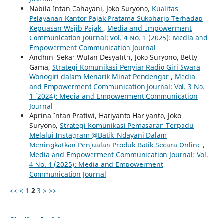
Nabila Intan Cahayani, Joko Suryono,
Kualitas
Pelayanan Kantor Pajak Pratama Sukoharjo Terhadap
Kepuasan Wajib Pajak
,
Media and Empowerment
Communication Journal: Vol. 4 No. 1 (2025): Media and
Empowerment Communication Journal
Andhini Sekar Wulan Desyafitri, Joko Suryono, Betty
Gama,
Strategi Komunikasi Penyiar Radio Giri Swara
Wonogiri dalam Menarik Minat Pendengar
,
Media
and Empowerment Communication Journal: Vol. 3 No.
1 (2024): Media and Empowerment Communication
Journal
Aprina Intan Pratiwi, Hariyanto Hariyanto, Joko
Suryono,
Strategi Komunikasi Pemasaran Terpadu
Melalui Instagram @Batik_Ndayani Dalam
Meningkatkan Penjualan Produk Batik Secara Online
,
Media and Empowerment Communication Journal: Vol.
4 No. 1 (2025): Media and Empowerment
Communication Journal
<<
<
1
2
3
>
>>