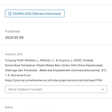
DOWNLOAD (Bahasa Indonesia)
Published
2024-05-09
How to Cite
Tunjung Putih Setiatita, L., Widodo, Y., & Suryono, J. (2024). Strategi
Komunikasi Pemasaran Obyek Wisata Batu Seribu Oleh Dinas Kepemudaan
Olahraga dan Pariwisata .
Media and Empowerment Communication Journal
,
3
(1),
1–8. Retrieved from
https://journal.univetbantara.ac.id/index.php/mecomm/article/view/7034
More Citation Formats
Issue