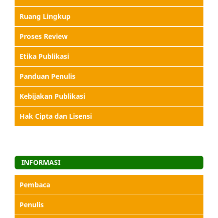
Ruang Lingkup
Proses Review
Etika Publikasi
Panduan Penulis
Kebijakan Publikasi
Hak Cipta dan Lisensi
INFORMASI
Pembaca
Penulis