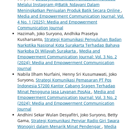
Melalui Instagram @Batik_Ndayani Dalam
Meningkatkan Penjualan Produk Batik Secara Online
,
Media and Empowerment Communication Journal: Vol.
4 No. 1 (2025): Media and Empowerment
Communication Journal
Hazimah, Joko Suryono, Andhika Prasetya
Kusharsanto,
Strategi Komunikasi Penyuluhan Badan
Narkotika Nasional Kota Surakarta Terhadap Bahaya
Narkoba Di Wilayah Surakarta
,
Media and
Empowerment Communication Journal: Vol. 3 No. 2
(2024): Media and Empowerment Communication
Journal
Nabila Ilham Nurfaini, Henny Sri Kusumawati, Joko
Suryono,
Strategi Komunikasi Pemasaran PT Pos
Indonesia 57200 Kantor Cabang Sragen Terhadap
Minat Pengguna Jasa Layanan PosAja
,
Media and
Empowerment Communication Journal: Vol. 3 No. 2
(2024): Media and Empowerment Communication
Journal
Andhini Sekar Wulan Desyafitri, Joko Suryono, Betty
Gama,
Strategi Komunikasi Penyiar Radio Giri Swara
Wonogiri dalam Menarik Minat Pendengar
,
Media