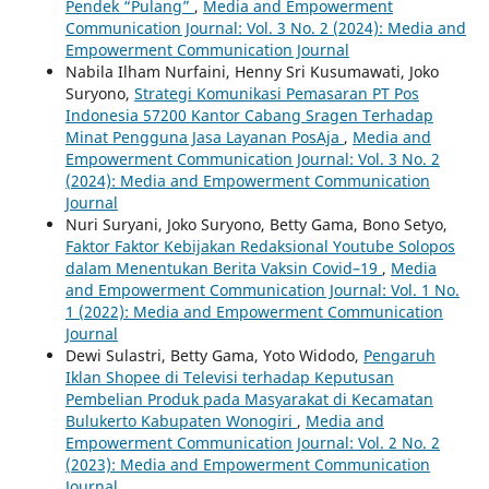
Pendek “Pulang”
,
Media and Empowerment
Communication Journal: Vol. 3 No. 2 (2024): Media and
Empowerment Communication Journal
Nabila Ilham Nurfaini, Henny Sri Kusumawati, Joko
Suryono,
Strategi Komunikasi Pemasaran PT Pos
Indonesia 57200 Kantor Cabang Sragen Terhadap
Minat Pengguna Jasa Layanan PosAja
,
Media and
Empowerment Communication Journal: Vol. 3 No. 2
(2024): Media and Empowerment Communication
Journal
Nuri Suryani, Joko Suryono, Betty Gama, Bono Setyo,
Faktor Faktor Kebijakan Redaksional Youtube Solopos
dalam Menentukan Berita Vaksin Covid–19
,
Media
and Empowerment Communication Journal: Vol. 1 No.
1 (2022): Media and Empowerment Communication
Journal
Dewi Sulastri, Betty Gama, Yoto Widodo,
Pengaruh
Iklan Shopee di Televisi terhadap Keputusan
Pembelian Produk pada Masyarakat di Kecamatan
Bulukerto Kabupaten Wonogiri
,
Media and
Empowerment Communication Journal: Vol. 2 No. 2
(2023): Media and Empowerment Communication
Journal