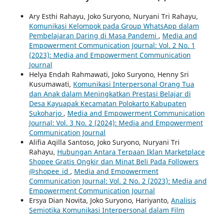
Ary Esthi Rahayu, Joko Suryono, Nuryani Tri Rahayu,
Komunikasi Kelompok pada Group WhatsApp dalam
Pembelajaran Daring di Masa Pandemi
,
Media and
Empowerment Communication Journal: Vol. 2 No. 1
(2023): Media and Empowerment Communication
Journal
Helya Endah Rahmawati, Joko Suryono, Henny Sri
Kusumawati,
Komunikasi Interpersonal Orang Tua
dan Anak dalam Meningkatkan Prestasi Belajar di
Desa Kayuapak Kecamatan Polokarto Kabupaten
Sukoharjo
,
Media and Empowerment Communication
Journal: Vol. 3 No. 2 (2024): Media and Empowerment
Communication Journal
Alifia Aqilla Santoso, Joko Suryono, Nuryani Tri
Rahayu,
Hubungan Antara Terpaan Iklan Marketplace
Shopee Gratis Ongkir dan Minat Beli Pada Followers
@shopee_id
,
Media and Empowerment
Communication Journal: Vol. 2 No. 2 (2023): Media and
Empowerment Communication Journal
Ersya Dian Novita, Joko Suryono, Hariyanto,
Analisis
Semiotika Komunikasi Interpersonal dalam Film