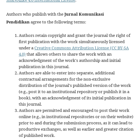
ShareAlike 4.0 International License
.
Authors who publish with the
Jurnal Komunikasi
Pendidikan
agree to the following terms:
Authors retain copyright and grant the journal the right of
first publication with the work simultaneously licensed
under a
Creative Commons Attribution License (CC BY-SA
4.0)
that allows others to share the work with an
acknowledgment of the work's authorship and initial
publication in this journal.
Authors are able to enter into separate, additional
contractual arrangements for the non-exclusive
distribution of the journal's published version of the work
(e.g., post it to an institutional repository or publish it in a
book), with an acknowledgment of its initial publication in
this journal.
Authors are permitted and encouraged to post their work
online (e.g., in institutional repositories or on their website)
prior to and during the submission process, as it can lead to
productive exchanges, as well as earlier and greater citation
of published work.