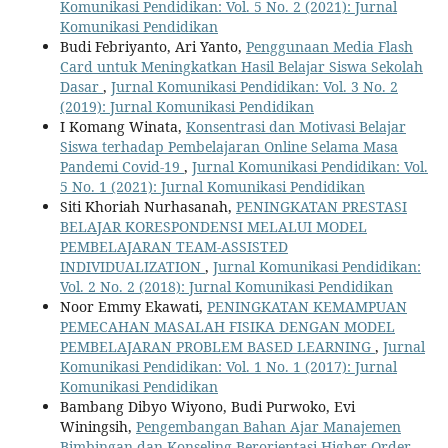
Komunikasi Pendidikan: Vol. 5 No. 2 (2021): Jurnal
Komunikasi Pendidikan
Budi Febriyanto, Ari Yanto,
Penggunaan Media Flash
Card untuk Meningkatkan Hasil Belajar Siswa Sekolah
Dasar
,
Jurnal Komunikasi Pendidikan: Vol. 3 No. 2
(2019): Jurnal Komunikasi Pendidikan
I Komang Winata,
Konsentrasi dan Motivasi Belajar
Siswa terhadap Pembelajaran Online Selama Masa
Pandemi Covid-19
,
Jurnal Komunikasi Pendidikan: Vol.
5 No. 1 (2021): Jurnal Komunikasi Pendidikan
Siti Khoriah Nurhasanah,
PENINGKATAN PRESTASI
BELAJAR KORESPONDENSI MELALUI MODEL
PEMBELAJARAN TEAM-ASSISTED
INDIVIDUALIZATION
,
Jurnal Komunikasi Pendidikan:
Vol. 2 No. 2 (2018): Jurnal Komunikasi Pendidikan
Noor Emmy Ekawati,
PENINGKATAN KEMAMPUAN
PEMECAHAN MASALAH FISIKA DENGAN MODEL
PEMBELAJARAN PROBLEM BASED LEARNING
,
Jurnal
Komunikasi Pendidikan: Vol. 1 No. 1 (2017): Jurnal
Komunikasi Pendidikan
Bambang Dibyo Wiyono, Budi Purwoko, Evi
Winingsih,
Pengembangan Bahan Ajar Manajemen
Bimbingan dan Konseling Berorientasi Higher Order