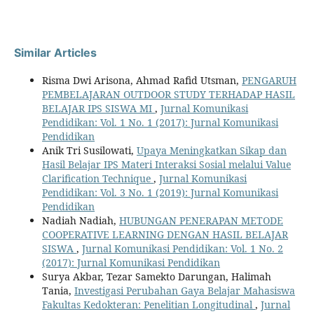
Similar Articles
Risma Dwi Arisona, Ahmad Rafid Utsman,
PENGARUH
PEMBELAJARAN OUTDOOR STUDY TERHADAP HASIL
BELAJAR IPS SISWA MI
,
Jurnal Komunikasi
Pendidikan: Vol. 1 No. 1 (2017): Jurnal Komunikasi
Pendidikan
Anik Tri Susilowati,
Upaya Meningkatkan Sikap dan
Hasil Belajar IPS Materi Interaksi Sosial melalui Value
Clarification Technique
,
Jurnal Komunikasi
Pendidikan: Vol. 3 No. 1 (2019): Jurnal Komunikasi
Pendidikan
Nadiah Nadiah,
HUBUNGAN PENERAPAN METODE
COOPERATIVE LEARNING DENGAN HASIL BELAJAR
SISWA
,
Jurnal Komunikasi Pendidikan: Vol. 1 No. 2
(2017): Jurnal Komunikasi Pendidikan
Surya Akbar, Tezar Samekto Darungan, Halimah
Tania,
Investigasi Perubahan Gaya Belajar Mahasiswa
Fakultas Kedokteran: Penelitian Longitudinal
,
Jurnal