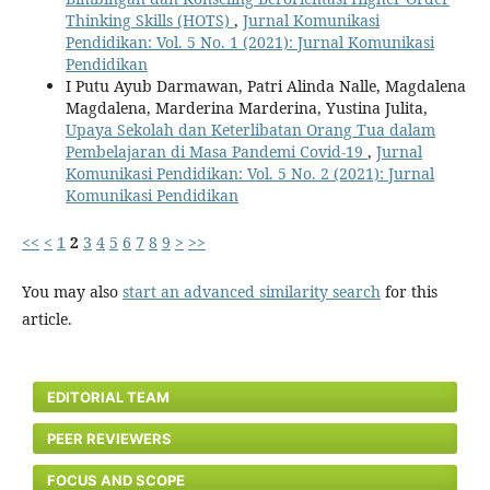
Thinking Skills (HOTS)
,
Jurnal Komunikasi
Pendidikan: Vol. 5 No. 1 (2021): Jurnal Komunikasi
Pendidikan
I Putu Ayub Darmawan, Patri Alinda Nalle, Magdalena
Magdalena, Marderina Marderina, Yustina Julita,
Upaya Sekolah dan Keterlibatan Orang Tua dalam
Pembelajaran di Masa Pandemi Covid-19
,
Jurnal
Komunikasi Pendidikan: Vol. 5 No. 2 (2021): Jurnal
Komunikasi Pendidikan
<<
<
1
2
3
4
5
6
7
8
9
>
>>
You may also
start an advanced similarity search
for this
article.
EDITORIAL TEAM
PEER REVIEWERS
FOCUS AND SCOPE